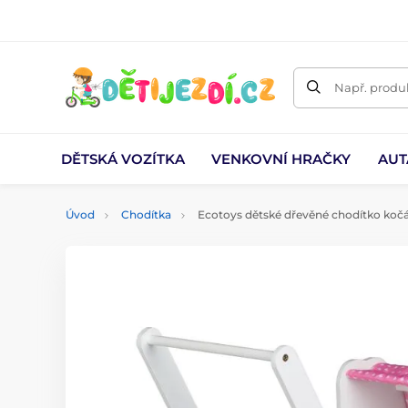
Např. produk
DĚTSKÁ VOZÍTKA
VENKOVNÍ HRAČKY
AUT
Úvod
Chodítka
Ecotoys dětské dřevěné chodítko kočá