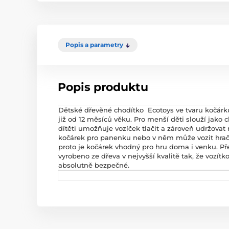
Popis a parametry
Popis produktu
Dětské dřevěné chodítko Ecotoys ve tvaru kočárku
již od 12 měsíců věku. Pro menší děti slouží jako c
dítěti umožňuje vozíček tlačit a zároveň udržovat 
kočárek pro panenku nebo v něm může vozit hračk
proto je kočárek vhodný pro hru doma i venku. Pře
vyrobeno ze dřeva v nejvyšší kvalitě tak, že vozít
absolutně bezpečné.