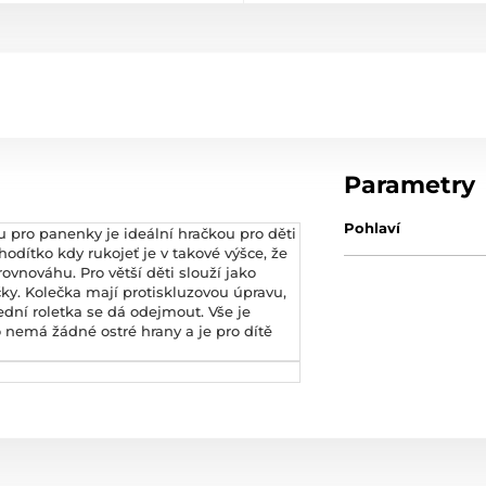
Parametry
Pohlaví
 pro panenky je ideální hračkou pro děti
hodítko kdy rukojeť je v takové výšce, že
rovnováhu. Pro větší děti slouží jako
y. Kolečka mají protiskluzovou úpravu,
dní roletka se dá odejmout. Vše je
ko nemá žádné ostré hrany a je pro dítě