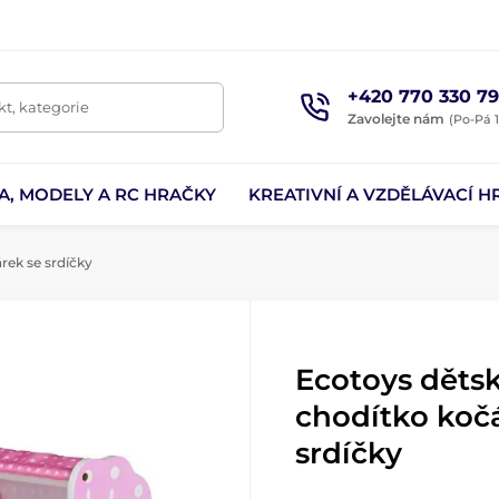
+420 770 330 79
t, kategorie
Zavolejte nám
(Po-Pá 1
A, MODELY A RC HRAČKY
KREATIVNÍ A VZDĚLÁVACÍ H
rek se srdíčky
Ecotoys děts
chodítko koč
srdíčky