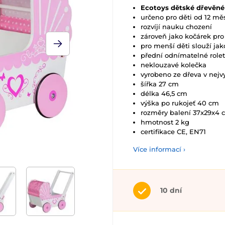
Ecotoys dětské dřevěné
určeno pro děti od 12 mě
rozvíjí nauku chození
zároveň jako kočárek pro
pro menší děti slouží jak
přední odnímatelné role
neklouzavé kolečka
vyrobeno ze dřeva v nejvy
šířka 27 cm
délka 46,5 cm
výška po rukojeť 40 cm
rozměry balení 37x29x4 
hmotnost 2 kg
certifikace CE, EN71
Více informací ›
10 dní