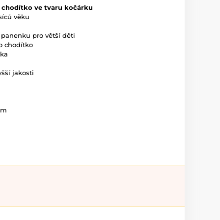
 chodítko ve tvaru kočárku
síců věku
 panenku pro větší děti
o chodítko
tka
šší jakosti
cm