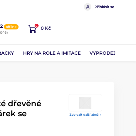
Přihlásit se
2
0
offline
0 Kč
0-16)
RAČKY
HRY NA ROLE A IMITACE
VÝPRODEJ
ké dřevěné
árek se
Zobrazit další zboží ›