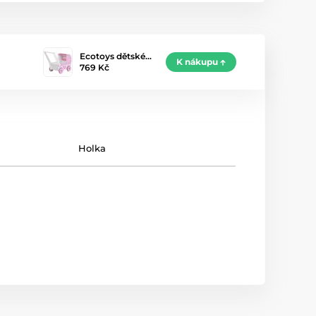
Ecotoys dětské…
K nákupu
769 Kč
Holka