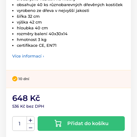
obsahuje 40 ks různobarevných dřevěných kostiček
vyrobeno ze dřeva v nejvyšší jakosti
šířka 32 cm
výška 42 cm
hloubka 40 cm
rozměry balení 40x30x14
hmotnost 3 kg
certifikace CE, EN71
Více informací ›
10 dní
648 Kč
536 Kč bez DPH
Přidat do košíku