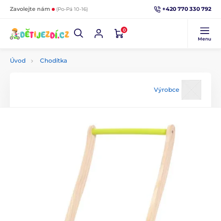
+420 770 330 792
Zavolejte nám
(Po-Pá 10-16)
0
Menu
Úvod
Chodítka
Výrobce