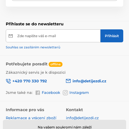
dostatečně velké, nehrozí tedy nebezpečí spolknutí.
Vše je vyrobeno ze dřeva v nejvyšší kvalitě tak, že
nemá žádné ostré hrany a je pro dítě absolutně
bezpečné. Slouží také jako vozíček na hračky.
Přihlaste se do newsletteru
Zde napište váš e-mail
Přihlásit
Souhlas se zasíláním newsletterů
Potřebujete poradit
offline
Zákaznický servis je k dispozici
+420 770 330 792
info@detijezdi.cz
Jsme také na:
Facebook
Instagram
Informace pro vás
Kontakt
Reklamace a vrácení zboží
info@detijezdi.cz
Obchodní podmínky
770 330 792 (Po-Pá 10-16 hod)
Na vašem soukromí nám záleží