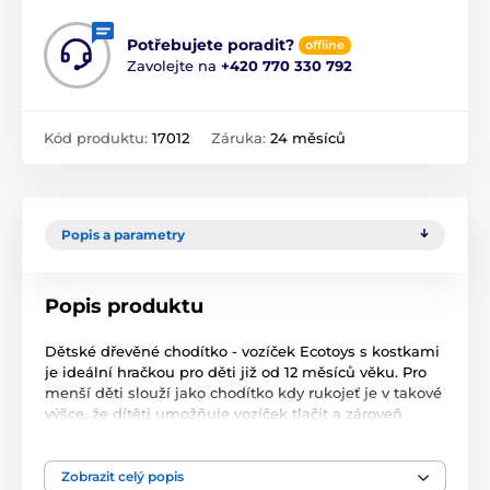
Potřebujete poradit?
offline
Zavolejte na
+420 770 330 792
Kód produktu:
17012
Záruka:
24 měsíců
Popis a parametry
Popis produktu
Dětské dřevěné chodítko - vozíček Ecotoys s kostkami
je ideální hračkou pro děti již od 12 měsíců věku. Pro
menší děti slouží jako chodítko kdy rukojeť je v takové
výšce, že dítěti umožňuje vozíček tlačit a zároveň
udržovat rovnováhu. Součástí je 40 různobarevných
kostek v několika provedeních, dítě tak procvičuje
hmat a učí se rozpoznávat barvy. Kostky jsou
Zobrazit celý popis