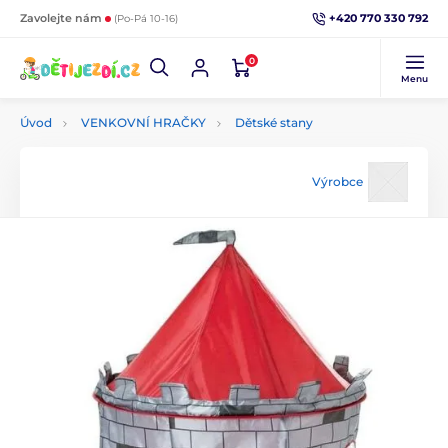
+420 770 330 792
Zavolejte nám
(Po-Pá 10-16)
0
Menu
Úvod
VENKOVNÍ HRAČKY
Dětské stany
Výrobce