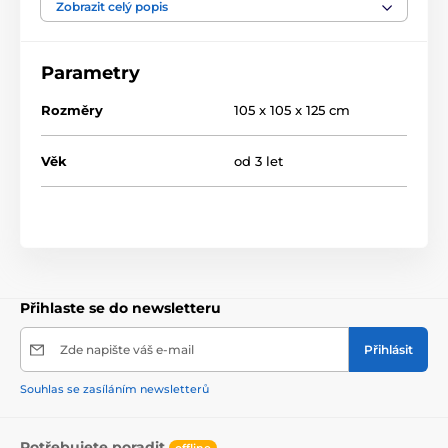
velmi a snadná a rychlá, což oceníte zejména při jeho
Zobrazit celý popis
přemísťování.
Parametry
Rozměry
105 x 105 x 125 cm
Věk
od 3 let
Přihlaste se do newsletteru
Zde napište váš e-mail
Přihlásit
Souhlas se zasíláním newsletterů
Potřebujete poradit
offline