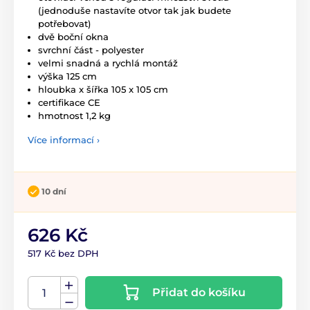
(jednoduše nastavíte otvor tak jak budete
potřebovat)
dvě boční okna
svrchní část - polyester
velmi snadná a rychlá montáž
výška 125 cm
hloubka x šířka 105 x 105 cm
certifikace CE
hmotnost 1,2 kg
Více informací ›
10 dní
626 Kč
517 Kč bez DPH
Přidat do košíku