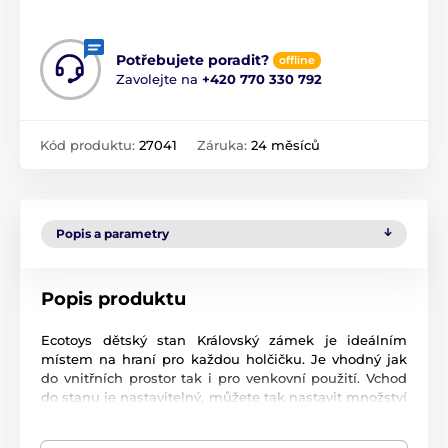
Potřebujete poradit?
offline
Zavolejte na
+420 770 330 792
Kód produktu:
27041
Záruka:
24 měsíců
Popis a parametry
Popis produktu
Ecotoys dětský stan Královský zámek je ideálním
místem na hraní pro každou holčičku. Je vhodný jak
do vnitřních prostor tak i pro venkovní použití. Vchod
do stanu je nastavitelný, můžete tak nastavit množství
světla, které bude pronikat dovnitř stanu. Svrchní
materiál je polyester s motivy zámku. Montáž stanu je