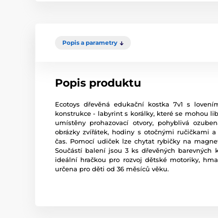
Popis a parametry
Popis produktu
Ecotoys dřevěná edukační kostka 7v1 s lovení
konstrukce - labyrint s korálky, které se mohou l
umístěny prohazovací otvory, pohyblivá ozubená
obrázky zvířátek, hodiny s otočnými ručičkami a
čas. Pomocí udiček lze chytat rybičky na magnet
Součástí balení jsou 3 ks dřevěných barevných ko
ideální hračkou pro rozvoj dětské motoriky, hma
určena pro děti od 36 měsíců věku.