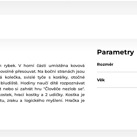
Parametry
Rozměr
m rybek. V horní části umístěna kovová
ibovolně přesouvat. Na boční stranách jsou
 kolečka, svislé tyče s korálky, otočné
Věk
 bludiště. Hodiny naučí dítě rozpoznávat
 nebo si zahrát hru "Člověče nezlob se".
stek, hrací kostky a 2 udičky. Kostka je
tu, zraku a logického myšlení. Hračka je