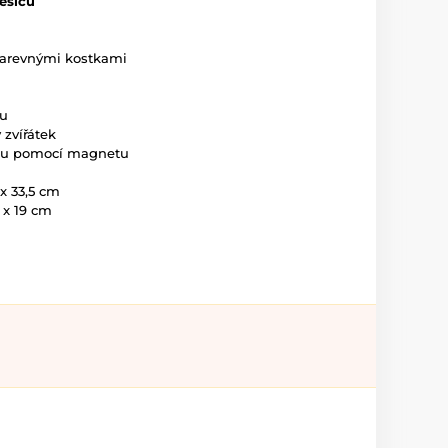
ěsíců
 barevnými kostkami
ou
 zvířátek
čku pomocí magnetu
 x 33,5 cm
5 x 19 cm