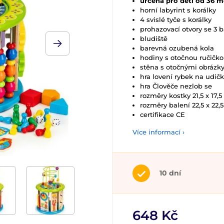
určena pro děti od 36 m
horní labyrint s korálky
4 svislé tyče s korálky
prohazovací otvory se 3
bludiště
barevná ozubená kola
hodiny s otočnou ručičk
stěna s otočnými obrázky
hra lovení rybek na udi
hra Člověče nezlob se
rozměry kostky 21,5 x 17,5
rozměry balení 22,5 x 22,
certifikace CE
Více informací ›
10 dní
648 Kč