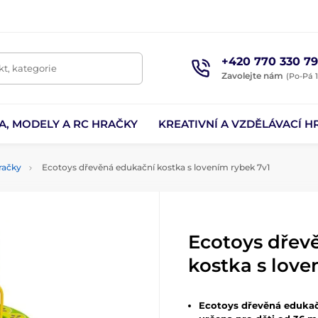
+420 770 330 79
t, kategorie
Zavolejte nám
(Po-Pá 1
A, MODELY A RC HRAČKY
KREATIVNÍ A VZDĚLÁVACÍ H
račky
Ecotoys dřevěná edukační kostka s lovením rybek 7v1
Ecotoys dřev
kostka s love
Ecotoys dřevěná edukač