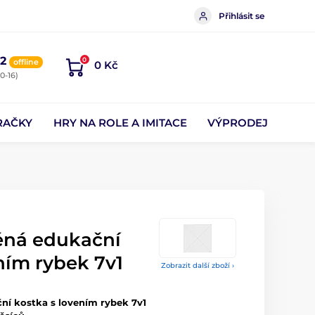
Přihlásit se
2
0
offline
0 Kč
0-16)
RAČKY
HRY NA ROLE A IMITACE
VÝPRODEJ
ěná edukační
ním rybek 7v1
Zobrazit další zboží ›
ní kostka s lovením rybek 7v1