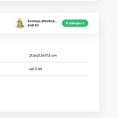
Ecotoys dřevěná…
K nákupu
648 Kč
21,5x21,5x17,5 cm
od 3 let