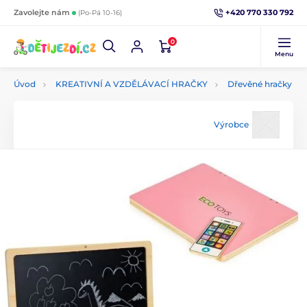
+420 770 330 792
Zavolejte nám
(Po-Pá 10-16)
0
Menu
Úvod
KREATIVNÍ A VZDĚLÁVACÍ HRAČKY
Dřevěné hračky
Výrobce