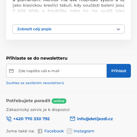
jako klasickou kreslící tabuli, kdy součástí balení jsou
2 bílé křídy a houbička nebo ho lze využít jako
magnetickou tabuli. V balení je celkem 78 ks
různobarevných magnetek s vyobrazením čísel, znaků
a písmen. Zábavu doplňuje maketa mobilního
Zobrazit celý popis
telefonu.
Přihlaste se do newsletteru
Zde napište váš e-mail
Přihlásit
Souhlas se zasíláním newsletterů
Potřebujete poradit
online
Zákaznický servis je k dispozici
+420 770 330 792
info@detijezdi.cz
Jsme také na:
Facebook
Instagram