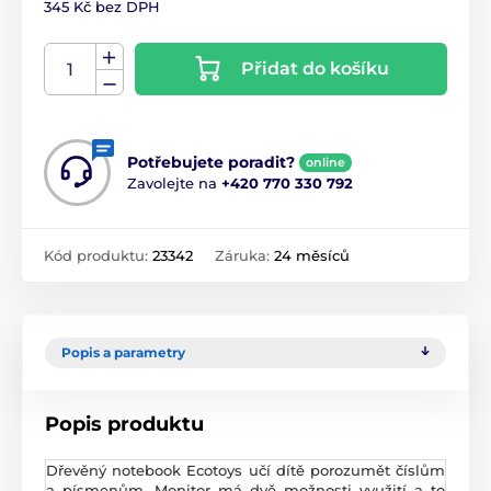
345 Kč bez DPH
Přidat do košíku
Potřebujete poradit?
online
Zavolejte na
+420 770 330 792
Kód produktu:
23342
Záruka:
24 měsíců
Popis a parametry
Popis produktu
Dřevěný notebook Ecotoys učí dítě porozumět číslům
a písmenům. Monitor má dvě možnosti využití a to