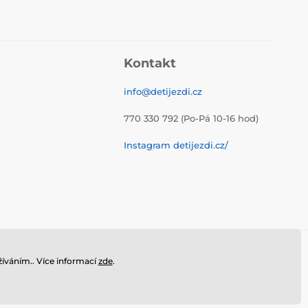
Kontakt
info@detijezdi.cz
770 330 792 (Po-Pá 10-16 hod)
Instagram detijezdi.cz/
íváním.. Více informací
zde
.