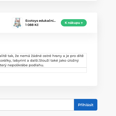
Ecotoys edukační…
K nákupu
1 088 Kč
litě tak, že nemá žádné ostré hrany a je pro dítě
lky, labyrint a další.Slouží také jako úložný
 který nepoškrábe podlahu.
Přihlásit