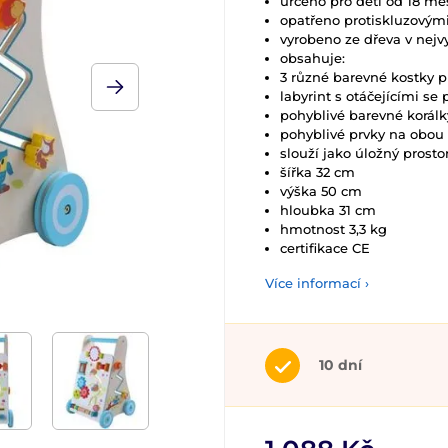
určeno pro děti od 18 mě
opatřeno protiskluzovým
vyrobeno ze dřeva v nejvy
obsahuje:
3 různé barevné kostky p
labyrint s otáčejícími se
pohyblivé barevné korálk
pohyblivé prvky na obou 
slouží jako úložný prosto
šířka 32 cm
výška 50 cm
hloubka 31 cm
hmotnost 3,3 kg
certifikace CE
Více informací ›
10 dní