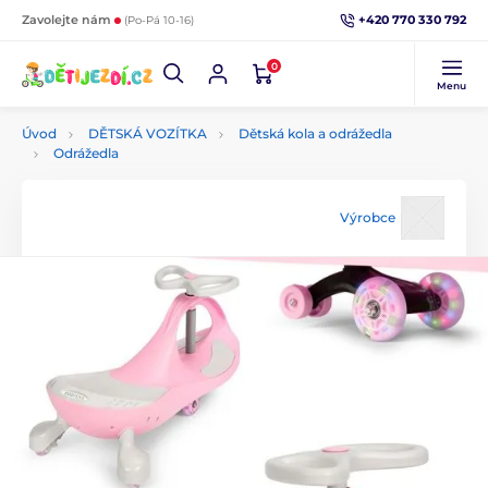
+420 770 330 792
Zavolejte nám
(Po-Pá 10-16)
0
Menu
Úvod
DĚTSKÁ VOZÍTKA
Dětská kola a odrážedla
Odrážedla
Výrobce