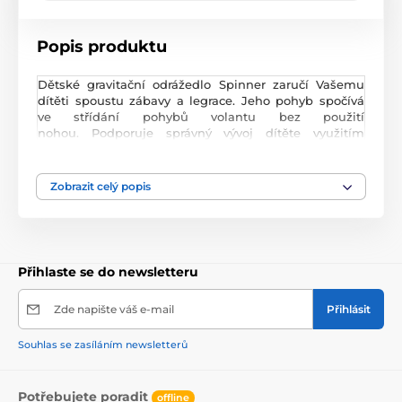
Popis produktu
Dětské gravitační odrážedlo Spinner zaručí Vašemu
dítěti spoustu zábavy a legrace. J
eho pohyb spočívá
ve střídání pohybů volantu bez použití
nohou.
Podporuje správný vývoj dítěte využitím
energie a její přeměnou v pohyb.
Je vhodné pro
použití venku i doma. Díky kaučukovým kolečkům s
LED osvětlením se vyhnete poškození podlahy. Při
Zobrazit celý popis
správné rychlosti začnou kola svítit. Bezpečné hraní
zajistí speciálně profilované sedátko a protiskluzové
místo pro nohy. Odrážedlo umožňuje také umožňuje
jezdit starším dětem a dokonce i rodičům.
Je určeno
pro děti od 3 let věku.
Přihlaste se do newsletteru
Zde napište váš e-mail
Přihlásit
Souhlas se zasíláním newsletterů
Potřebujete poradit
offline