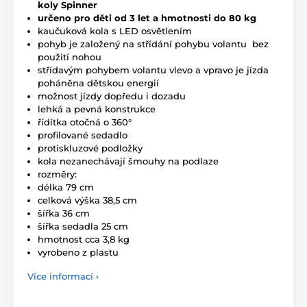
koly Spinner
určeno pro děti od 3 let a hmotnosti do 80 kg
kaučuková kola s LED osvětlením
pohyb je založený na střídání pohybu volantu bez
použití nohou
střídavým pohybem volantu vlevo a vpravo je jízda
poháněna dětskou energií
možnost jízdy dopředu i dozadu
lehká a pevná konstrukce
řídítka otočná o 360
°
profilované sedadlo
protiskluzové podložky
kola nezanechávají šmouhy na podlaze
rozměry:
délka 79 cm
celková výška 38,5 cm
šířka 36 cm
šířka sedadla 25 cm
hmotnost cca 3,8 kg
vyrobeno z plastu
Více informací ›