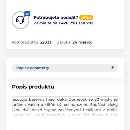
Potřebujete poradit?
offline
Zavolejte na
+420 770 330 792
Kód produktu:
22033
Záruka:
24 měsíců
Popis a parametry
Popis produktu
Ecotoys barevná hrací deka Domeček se 30 míčky je
určena Vašemu dítěti už od narození. Součástí deky
jsou dvě hrazdičky se zavěšenými hračkami z nichž
jedna má uvnitř chrastítko. V první fázi života si dítě
hraje na zádech a může pozorovat zavěšené hračky,
které vzbuzují jeho zvědavost. Pro dítě, které již