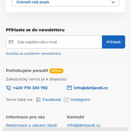
zvládne větší pohyby lze využít pouze samostatnou
Zobrazit celý popis
deku. Hračky lze odejmout a dítě si s nimi může hrát
samostatně. Deka je vyrobena ze stálobarevného
materiálu.
Přihlaste se do newsletteru
Zde napište váš e-mail
Přihlásit
Souhlas se zasíláním newsletterů
Potřebujete poradit
offline
Zákaznický servis je k dispozici
+420 770 330 792
info@detijezdi.cz
Jsme také na:
Facebook
Instagram
Informace pro vás
Kontakt
Reklamace a vrácení zboží
info@detijezdi.cz