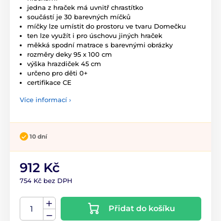
jedna z hraček má uvnitř chrastítko
součástí je 30 barevných míčků
míčky lze umístit do prostoru ve tvaru Domečku
ten lze využít i pro úschovu jiných hraček
měkká spodní matrace s barevnými obrázky
rozměry deky 95 x 100 cm
výška hrazdiček 45 cm
určeno pro děti 0+
certifikace CE
Více informací ›
10 dní
912 Kč
754 Kč bez DPH
Přidat do košíku