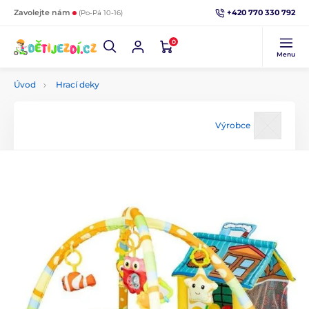
+420 770 330 792
Zavolejte nám
(Po-Pá 10-16)
0
Menu
Úvod
Hrací deky
Výrobce