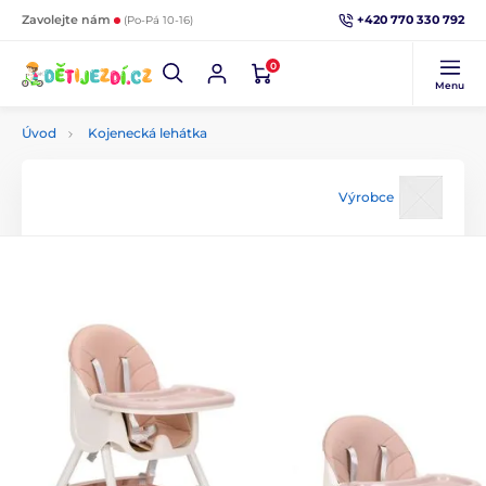
+420 770 330 792
Zavolejte nám
(Po-Pá 10-16)
0
Menu
Úvod
Kojenecká lehátka
Výrobce