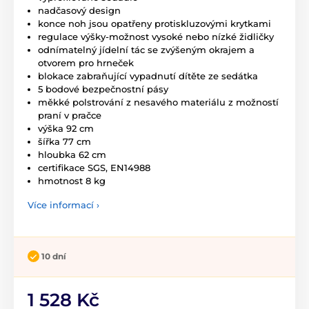
nadčasový design
konce noh jsou opatřeny protiskluzovými krytkami
regulace výšky-možnost vysoké nebo nízké židličky
odnímatelný jídelní tác se zvýšeným okrajem a
otvorem pro hrneček
blokace zabraňující vypadnutí dítěte ze sedátka
5 bodové bezpečnostní pásy
měkké polstrování z nesavého materiálu z možností
praní v pračce
výška 92 cm
šířka 77 cm
hloubka 62 cm
certifikace SGS, EN14988
hmotnost 8 kg
Více informací ›
10 dní
1 528 Kč