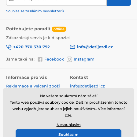
Souhlas se zasíláním newsletterů
Potřebujete poradit
offline
Zákaznický servis je k dispozici
+420 770 330 792
info@detijezdi.cz
Jsme také na:
Facebook
Instagram
Informace pro vás
Kontakt
Reklamace a vrácení zboží
info@detijezdi.cz
Obchodní podmínky
770 330 792 (Po-Pá 10-16 hod)
Na vašem soukromí nám záleží
Ochrana osobních údajů
Tento web používá soubory cookie. Dalším procházením tohoto
Instagram detijezdi.cz/
Hodnocení obchodu
webu vyjadřujete souhlas s jejich používáním.. Více informací
zde
.
Soubory cookies
Nesouhlasím
Souhlasím
© 2026 www.detijezdi.cz ⦁ E-shop vytvořila
SIMPLIA.cz