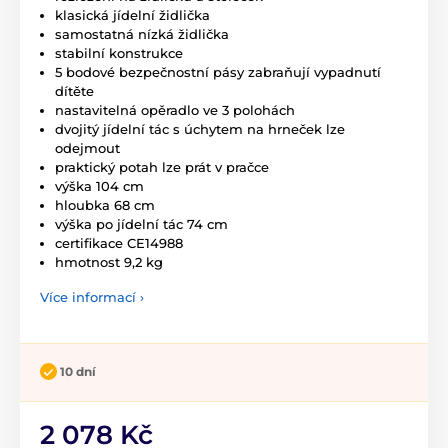
klasická jídelní židlička
samostatná nízká židlička
stabilní konstrukce
5 bodové bezpečnostní pásy zabraňují vypadnutí
dítěte
nastavitelná opěradlo ve 3 polohách
dvojitý jídelní tác s úchytem na hrneček lze
odejmout
praktický potah lze prát v pračce
výška 104 cm
hloubka 68 cm
výška po jídelní tác 74 cm
certifikace CE14988
hmotnost 9,2 kg
Více informací ›
10 dní
2 078 Kč