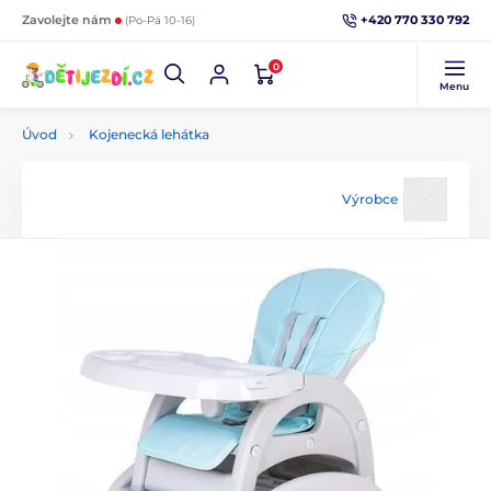
+420 770 330 792
Zavolejte nám
(Po-Pá 10-16)
0
Menu
Úvod
Kojenecká lehátka
Výrobce