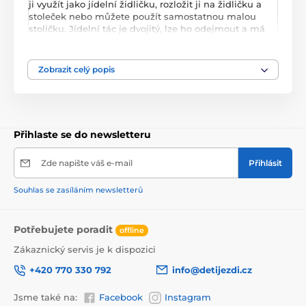
ji využít jako jídelní židličku, rozložit ji na židličku a
stoleček nebo můžete použít samostatnou malou
stoličku. Jídelní tác je dvojitý, lze ho odejmout a má
úchyt pro hrneček. Praktický potah lze prát v pračce.
Na ochranu dítěte před vypadnutím je židlička
vybavena 5 bodovými bezpečnostními pásy.
Zobrazit celý popis
Přihlaste se do newsletteru
Zde napište váš e-mail
Přihlásit
Souhlas se zasíláním newsletterů
Potřebujete poradit
offline
Zákaznický servis je k dispozici
+420 770 330 792
info@detijezdi.cz
Jsme také na:
Facebook
Instagram