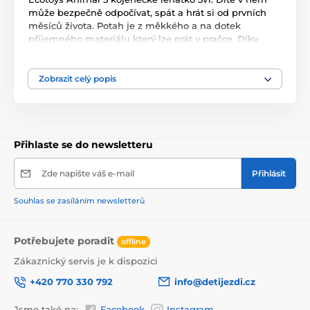
může bezpečně odpočívat, spát a hrát si od prvních
měsíců života. Potah je z měkkého a na dotek
příjemného materiálu který lze prát v pračce. Díky
elektronickému modulu lehátko vibruje a zklidňuje
Vaše dítě. Nastavitelné bezpečnostní pásy zaručují
pohodlí a udržují dítě ve správné poloze. Pohon je
Zobrazit celý popis
velmi tichý proto nebude dítě vyrušovat ve spánku.
Hradička se 2 zavěšenými hračkami a modul, který
vydává 6 různých melodií. Lehátko je vybaveno
nastavitelnými bezpečnostními pásy a systémem
Přihlaste se do newsletteru
proti převrácení.
Zde napište váš e-mail
Přihlásit
Souhlas se zasíláním newsletterů
Potřebujete poradit
offline
Zákaznický servis je k dispozici
+420 770 330 792
info@detijezdi.cz
Jsme také na:
Facebook
Instagram