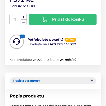
1 299 Kč bez DPH
Přidat do košíku
Potřebujete poradit?
offline
Zavolejte na
+420 770 330 792
Kód produktu:
24020
Záruka:
24 měsíců
Popis a parametry
Popis produktu
Ecotoys Animal 5 kojenecké lehátko 3v1. Dítě v něm