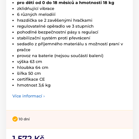
pro děti od 0 do 18 měsíců a hmotnosti 18 kg
zklidńující vibrace
6 různých melodiíí
hrazdička se 2 zavěšenými hračkami
regulovatelné opěradlo ve 3 stupních
pohodlné bezpečnostní pásy s regulací
stabilizační systém proti převrácení
sedadlo z příjemného materiálu s možností praní v
pračce
provoz na baterie (nejsou součástí balení)
výška 63 cm
hloubka 64 cm
šířka 50 cm
certifikace CE
hmotnost 3,6 kg
Více informací ›
10 dní
1 572 Kč