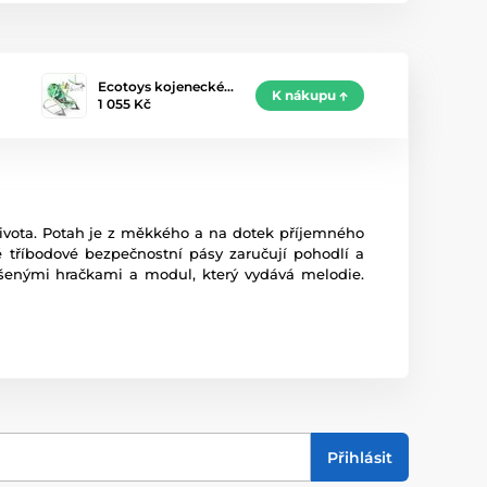
Ecotoys kojenecké…
K nákupu
1 055 Kč
života. Potah je z měkkého a na dotek příjemného
é tříbodové bezpečnostní pásy zaručují pohodlí a
věšenými hračkami a modul, který vydává melodie.
Přihlásit