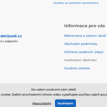
Souhlas se zasíláním newsletterů
Informace pro vás
detijezdi.cz
Reklamace a vrácení zboží
ište
kdykoliv
Obchodní podmínky
Ochrana osobních údajů
Hodnocení obchodu
Soubory cookies
Na vašem soukromí nám záleží
cookie. Dalším procházením tohoto webu vyjadřujete souhlas s jejich použ
© 2026 www.detijezdi.cz ⦁ E-shop vytvořila
SIMPLIA.cz
Nesouhlasím
Souhlasím