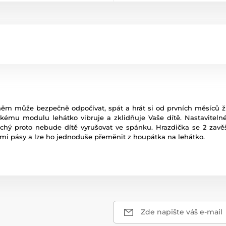
 něm může bezpečně odpočívat, spát a hrát si od prvních měsíců 
nickému modulu lehátko vibruje a zklidňuje Vaše dítě. Nastaviteln
tichý proto nebude dítě vyrušovat ve spánku. Hrazdička se 2 za
mi pásy a lze ho jednoduše přeměnit z houpátka na lehátko.
Zde napište váš e-mail