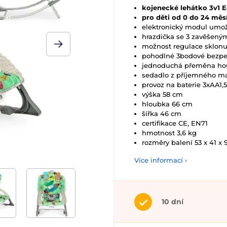
kojenecké lehátko 3v1 
pro děti od 0 do 24 měs
elektronický modul umožň
hrazdička se 3 zavěšený
možnost regulace sklonu
pohodlné 3bodové bezpeč
jednoduchá přeměna hou
sedadlo z příjemného mat
provoz na baterie 3xAA1,5
výška 58 cm
hloubka 66 cm
šířka 46 cm
certifikace CE, EN71
hmotnost 3,6 kg
rozměry balení 53 x 41 x
Více informací ›
10 dní