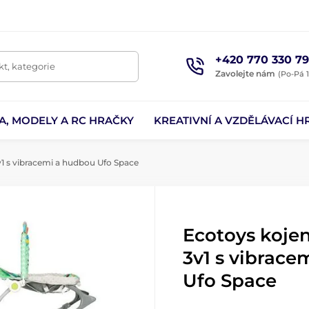
+420 770 330 79
t, kategorie
Zavolejte nám
(Po-Pá 1
A, MODELY A RC HRAČKY
KREATIVNÍ A VZDĚLÁVACÍ H
1 s vibracemi a hudbou Ufo Space
Ecotoys koje
3v1 s vibrace
Ufo Space