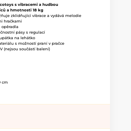
Ecotoys s vibracemi a hudbou
íců a hmotnosti 18 kg
uje zklidňující vibrace a vydává melodie
mi hračkami
 opěradla
nostní pásy s regulací
pátka na lehátko
eriálu s možností praní v pračce
V (nejsou součástí balení)
 9 cm