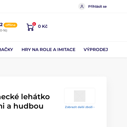
Přihlásit se
2
0
offline
0 Kč
0-16)
RAČKY
HRY NA ROLE A IMITACE
VÝPRODEJ
necké lehátko
mi a hudbou
Zobrazit další zboží ›