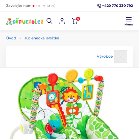
+420 770 330 792
Zavolejte nám
(Po-Pá 10-16)
0
Menu
Úvod
Kojenecká lehátka
Výrobce