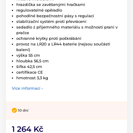
hrazdička se zavěšenými hračkami
regulovatelné opěradlo
pohodlné bezpečnostní pásy s regulací
stabilizační systém proti převrácení
sedadlo z příjemného materiálu s možností praní v
pračce
ochranné krytky proti poškrábání
provoz na LR20 a LR44 baterie (nejsou součástí
balení)
výška 55 cm
hloubka 56,5 cm
šířka 42,5 cm
certifikace CE
hmotnost 3,3 kg
Více informací ›
10 dní
1 264 Kč