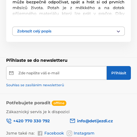
může bezpečně odpočívat, spát a hrát si od prvních
měsíců života. Potah je z měkkého a na dotek
příjemného materiálu který lze prát v pračce. Díky
elektronickému modulu lehátko vibruje a zklidňuje
Vaše dítě. Nastavitelné bezpečnostní pásy zaručují
pohodlí a udržují dítě ve správné poloze. Pohon je
Zobrazit celý popis
velmi tichý proto nebude dítě vyrušovat ve spánku.
Hrazdička se zavěšenými hračkami a lvíčkem, který
vydává melodie. Lehátko je vybaveno nastavitelnými
bezpečnostními pásy a systémem proti převrácení.
Přihlaste se do newsletteru
Zde napište váš e-mail
Přihlásit
Souhlas se zasíláním newsletterů
Potřebujete poradit
offline
Zákaznický servis je k dispozici
+420 770 330 792
info@detijezdi.cz
Jsme také na:
Facebook
Instagram