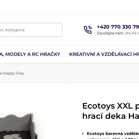
+420 770 330 79
t, kategorie
Zavolejte nám
(Po-Pá 1
A, MODELY A RC HRAČKY
KREATIVNÍ A VZDĚLÁVACÍ H
ka Happy Gray
Ecotoys XXL 
hrací deka H
Ecotoys barevná vzděláv