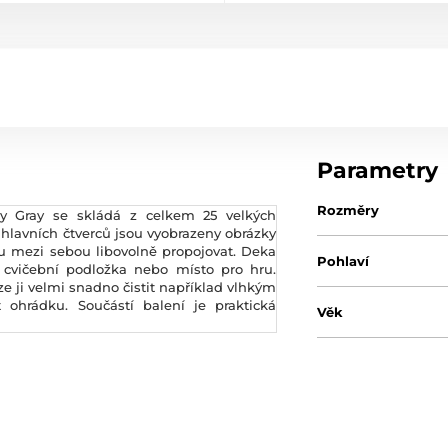
Parametry
Rozměry
py Gray se skládá z celkem 25 velkých
 hlavních čtverců jsou vyobrazeny obrázky
u mezi sebou libovolně propojovat. Deka
Pohlaví
o cvičební podložka nebo místo pro hru.
e ji velmi snadno čistit například vlhkým
t ohrádku. Součástí balení je praktická
Věk