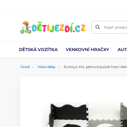
Např. produk
DĚTSKÁ VOZÍTKA
VENKOVNÍ HRAČKY
AUT
Úvod
Hrací deky
Ecotoys XXL pěnová puzzle hrací de