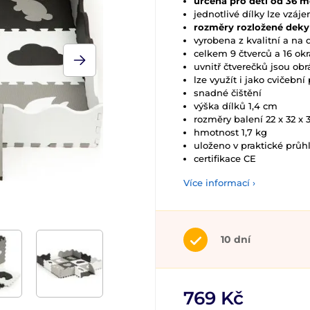
určena pro děti od 36 m
jednotlivé dílky lze vzá
rozměry rozložené deky 
vyrobena z kvalitní a na
celkem 9 čtverců a 16 okr
uvnitř čtverečků jsou ob
lze využít i jako cvičebn
snadné čištění
výška dílků 1,4 cm
rozměry balení 22 x 32 x 
hmotnost 1,7 kg
uloženo v praktické průh
certifikace CE
Více informací ›
10 dní
769 Kč