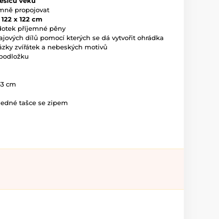
ěsíců věku
jemně propojovat
122 x 122 cm
 dotek příjemné pěny
ajových dílů pomocí kterých se dá vytvořit ohrádka
rázky zvířátek a nebeských motivů
í podložku
33 cm
ledné tašce se zipem