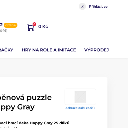
Přihlásit se
2
0
offline
0 Kč
0-16)
RAČKY
HRY NA ROLE A IMITACE
VÝPRODEJ
pěnová puzzle
appy Gray
Zobrazit další zboží ›
ací hrací deka Happy Gray 25 dílků