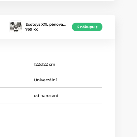
Ecotoys XXL pěnová…
K nákupu
769 Kč
122x122 cm
Univerzální
od narození