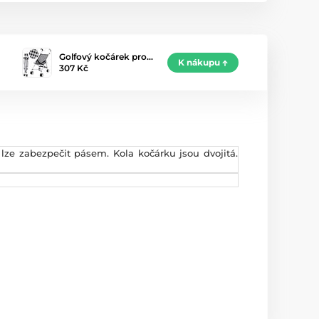
Golfový kočárek pro…
K nákupu
307 Kč
lze zabezpečit pásem. Kola kočárku jsou dvojitá.