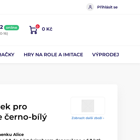
Přihlásit se
2
0
online
0 Kč
0-16)
RAČKY
HRY NA ROLE A IMITACE
VÝPRODEJ
rek pro
 černo-bílý
Zobrazit další zboží ›
nenku Alice