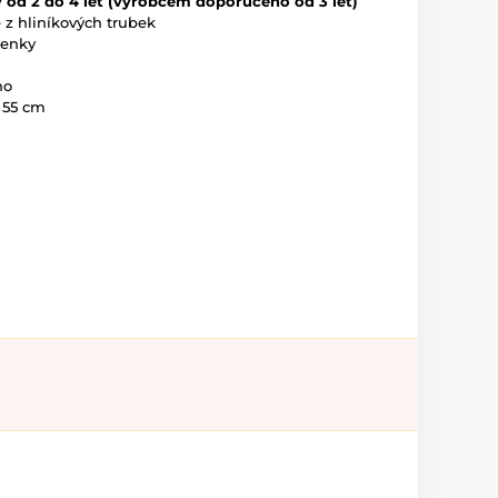
 od 2 do 4 let (výrobcem doporučeno od 3 let)
 z hliníkových trubek
nenky
ho
 55 cm