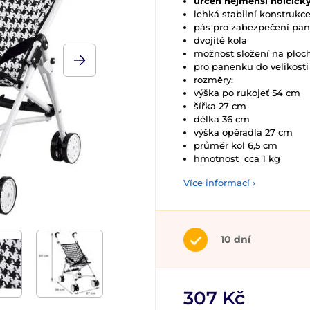
určen nejmenší holčičky
lehká stabilní konstrukce
pás pro zabezpečení pa
dvojité kola
možnost složení na ploc
pro panenku do velikosti
rozměry:
výška po rukojeť 54 cm
šířka 27 cm
délka 36 cm
výška opěradla 27 cm
průměr kol 6,5 cm
hmotnost cca 1 kg
Více informací ›
10 dní
307 Kč