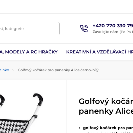
+420 770 330 79
t, kategorie
Zavolejte nám
(Po-Pá 1
A, MODELY A RC HRAČKY
KREATIVNÍ A VZDĚLÁVACÍ H
minko
Golfový kočárek pro panenky Alice černo-bílý
Golfový kočá
panenky Alice
golfový kočárek pro pa