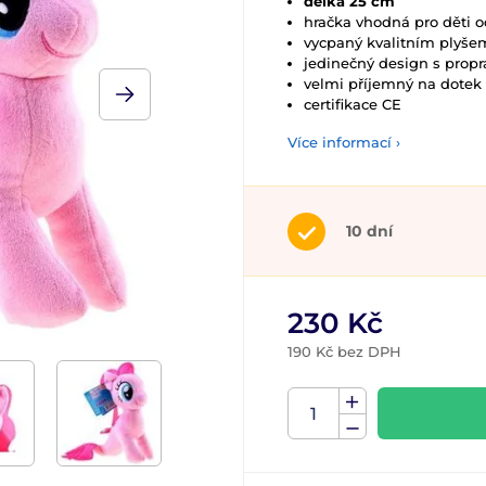
délka 25 cm
hračka vhodná pro děti od
vycpaný kvalitním plyše
jedinečný design s propr
velmi příjemný na dotek
certifikace CE
Více informací ›
10 dní
230 Kč
190 Kč bez DPH