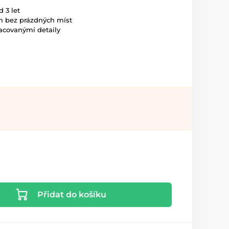
 3 let
m bez prázdných míst
acovanými detaily
Přidat do košíku