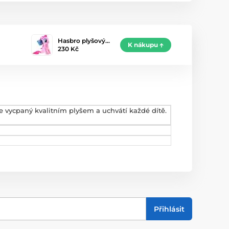
Hasbro plyšový…
K nákupu
230 Kč
e vycpaný kvalitním plyšem a uchvátí každé dítě.
Přihlásit