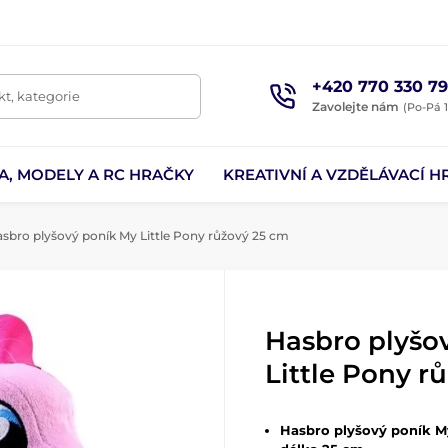
+420 770 330 79
t, kategorie
Zavolejte nám
(Po-Pá 1
A, MODELY A RC HRAČKY
KREATIVNÍ A VZDĚLÁVACÍ H
sbro plyšový poník My Little Pony růžový 25 cm
Hasbro plyšo
Little Pony r
Hasbro plyšový poník M