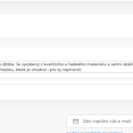
 dítěte. Je vyrobený z kvalitního a hebkého materiálu a velmi dobř
račku, která je vhodná i pro ty nejmenší.
Zde napište váš e-mail