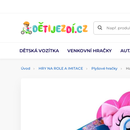
Např. produk
DĚTSKÁ VOZÍTKA
VENKOVNÍ HRAČKY
AUT
Úvod
HRY NA ROLE A IMITACE
Plyšové hračky
Ha