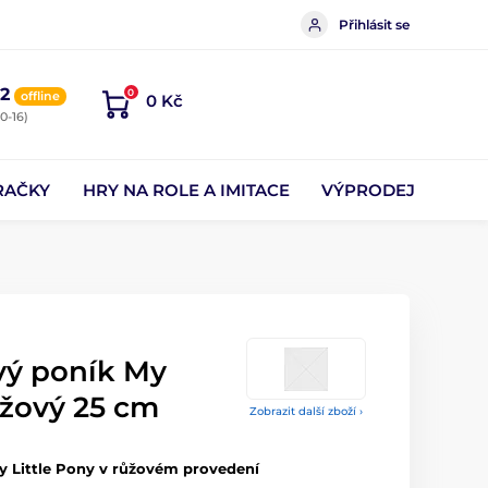
Přihlásit se
2
0
offline
0 Kč
0-16)
RAČKY
HRY NA ROLE A IMITACE
VÝPRODEJ
vý poník My
ůžový 25 cm
Zobrazit další zboží ›
y Little Pony v růžovém provedení