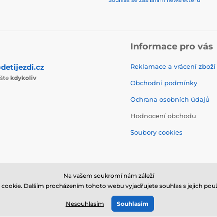
Souhlas se zasíláním newsletterů
Informace pro vás
detijezdi.cz
Reklamace a vrácení zboží
ište
kdykoliv
Obchodní podmínky
Ochrana osobních údajů
Hodnocení obchodu
Soubory cookies
Na vašem soukromí nám záleží
cookie. Dalším procházením tohoto webu vyjadřujete souhlas s jejich použ
© 2026 www.detijezdi.cz ⦁ E-shop vytvořila
SIMPLIA.cz
Nesouhlasím
Souhlasím