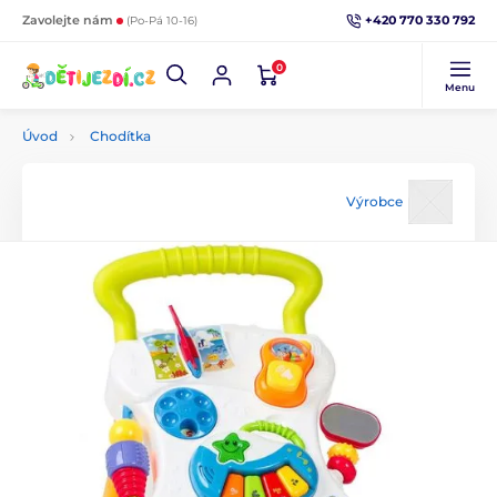
+420 770 330 792
Zavolejte nám
(Po-Pá 10-16)
0
Menu
Úvod
Chodítka
Výrobce