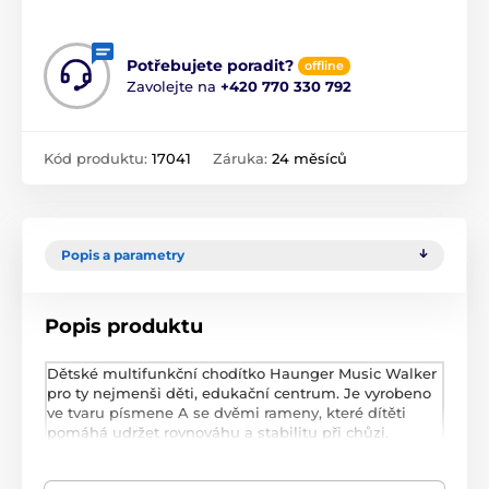
Potřebujete poradit?
offline
Zavolejte na
+420 770 330 792
Kód produktu:
17041
Záruka:
24 měsíců
Popis a parametry
Popis produktu
Dětské multifunkční chodítko Haunger Music Walker
pro ty nejmenši děti, edukační centrum. Je vyrobeno
ve tvaru písmene A se dvěmi rameny, které dítěti
pomáhá udržet rovnováhu a stabilitu při chůzi.
Chodítko je vybaveno knížkou s obrázky, kulatým
číselníkem na vytáčení čísel, mobilním telefonem s