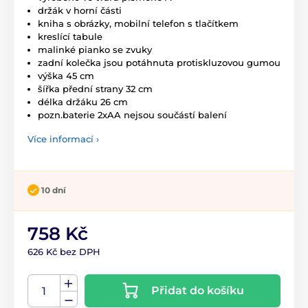
držák v horní části
kniha s obrázky, mobilní telefon s tlačítkem
kreslící tabule
malinké pianko se zvuky
zadní kolečka jsou potáhnuta protiskluzovou gumou
výška 45 cm
šířka přední strany 32 cm
délka držáku 26 cm
pozn.baterie 2xAA nejsou součástí balení
Více informací ›
10 dní
758 Kč
626 Kč bez DPH
Přidat do košíku