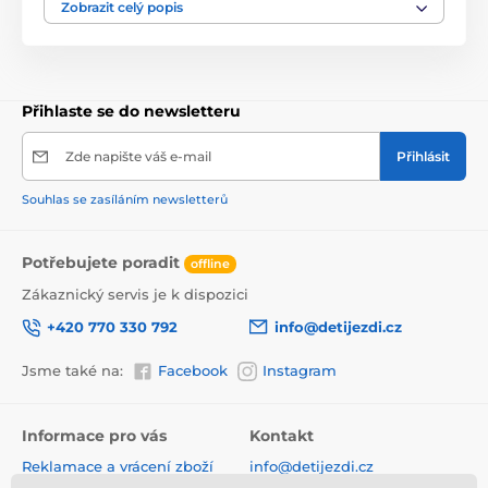
tlačítkem ,kreslící tabulí a malým piánkem se zvuky.
Zobrazit celý popis
Na pravé straně je umístěno zrcátko pro bezpečnost
dítěte. V horní části chodítka je umístěn držák pomocí
kterého dítě snadno udrží rovnováhu a nespadne na
zem. Určeno pro děti od 9 měsíců věku.
Přihlaste se do newsletteru
Multifunkční interaktivní chodítko pro ty nejmenší -
herní centrum - edukační vozík
Zde napište váš e-mail
Přihlásit
Souhlas se zasíláním newsletterů
Potřebujete poradit
offline
Zákaznický servis je k dispozici
+420 770 330 792
info@detijezdi.cz
Jsme také na:
Facebook
Instagram
Informace pro vás
Kontakt
Reklamace a vrácení zboží
info@detijezdi.cz