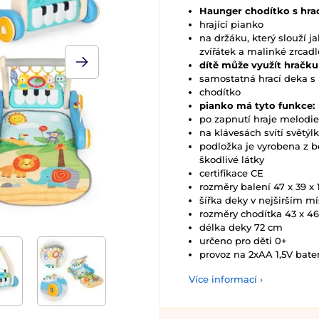
Haunger chodítko s hra
hrající pianko
na držáku, který slouží j
zvířátek a malinké zrcadl
dítě může využít hračku
samostatná hrací deka s
chodítko
pianko má tyto funkce:
po zapnutí hraje melodie
na klávesách svítí světýl
podložka je vyrobena z 
škodlivé látky
certifikace CE
rozměry balení 47 x 39 x
šířka deky v nejširším m
rozměry chodítka 43 x 4
délka deky 72 cm
určeno pro děti 0+
provoz na 2xAA 1,5V bater
Více informací ›