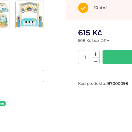
10 dní
615 Kč
508 Kč bez DPH
Kód produktu:
B7000098
ine