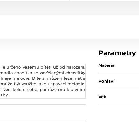
Parametry
Materiál
je určeno Vašemu dítěti už od narození.
o madlo chodítka se zavěšenými chrastítky
hraje melodie. Dítě si může v leže hrát s
Pohlaví
o může být využito jako uspávací melodie.
vat věci kolem sebe, pomůže mu k prvním
ahy.
Věk