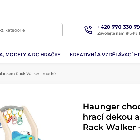
+420 770 330 79
t, kategorie
Zavolejte nám
(Po-Pá 1
A, MODELY A RC HRAČKY
KREATIVNÍ A VZDĚLÁVACÍ H
 piankem Rack Walker - modré
Haunger chod
hrací dekou 
Rack Walker 