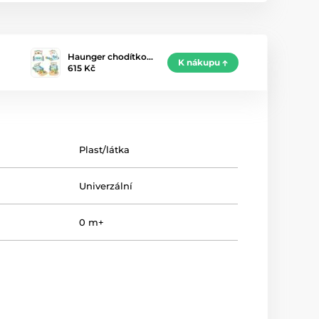
Haunger chodítko…
K nákupu
615 Kč
Plast/látka
Univerzální
0 m+