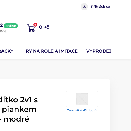
Přihlásit se
2
0
online
0 Kč
0-16)
RAČKY
HRY NA ROLE A IMITACE
VÝPRODEJ
ítko 2v1 s
a piankem
Zobrazit další zboží ›
- modré