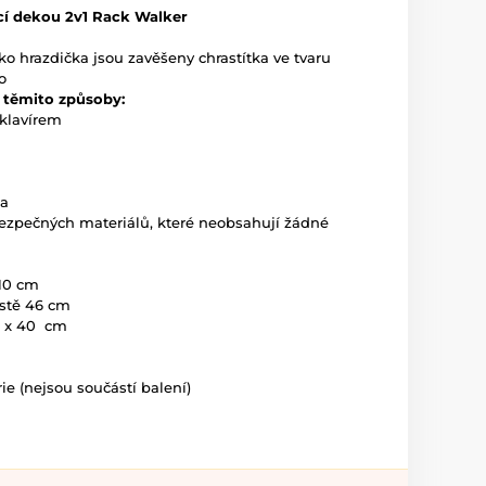
cí dekou 2v1 Rack Walker
ako hrazdička jsou zavěšeny chrastítka ve tvaru
o
 těmito způsoby:
 klavírem
ka
bezpečných materiálů, které neobsahují žádné
 10 cm
ístě 46 cm
6 x 40 cm
ie (nejsou součástí balení)