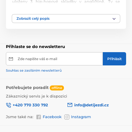
uloženy 3 hip-hopové skladby v angličtině. Ty se
spustí po zapnutí hračky spolu s tanečními pohyby a
hýbání zobáčkem. Po ukončení cyklu se hračka zastaví
a opět se dá spustit povytažením krku husy. Hračka je
Zobrazit celý popis
určena pro děti od 18 měsíců věku.
Přihlaste se do newsletteru
Zde napište váš e-mail
Přihlásit
Souhlas se zasíláním newsletterů
Produkt je zařazen v kategoriích
Potřebujete poradit
offline
Zákaznický servis je k dispozici
Edukační hračky
VÝPRODEJ
+420 770 330 792
info@detijezdi.cz
Jsme také na:
Facebook
Instagram