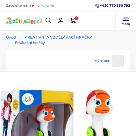
+420 770 330 792
Zavolejte nám
(Po-Pá 10-16)
0
Menu
Úvod
KREATIVNÍ A VZDĚLÁVACÍ HRAČKY
Edukační hračky
Výrobce