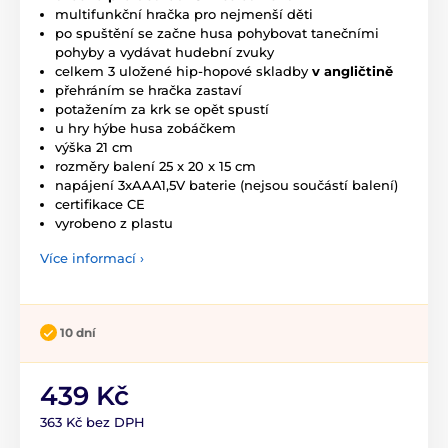
multifunkční hračka pro nejmenší děti
po spuštění se začne husa pohybovat tanečními
pohyby a vydávat hudební zvuky
celkem 3 uložené hip-hopové skladby
v angličtině
přehráním se hračka zastaví
potažením za krk se opět spustí
u hry hýbe husa zobáčkem
výška 21 cm
rozměry balení 25 x 20 x 15 cm
napájení 3xAAA1,5V baterie (nejsou součástí balení)
certifikace CE
vyrobeno z plastu
Více informací ›
10 dní
439 Kč
363 Kč bez DPH