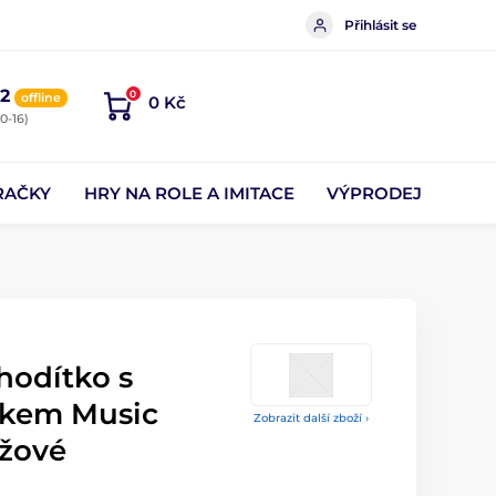
Přihlásit se
2
0
offline
0 Kč
0-16)
RAČKY
HRY NA ROLE A IMITACE
VÝPRODEJ
chodítko s
čkem Music
Zobrazit další zboží ›
ůžové