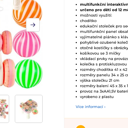
multifunkční interaktivn
určeno pro děti od 12 m
možnosti využití:
chodítko
edukační stoleček pro sed
multifunkční panel obsa
vyjímatelné piánko s klá
pohyblivé ozubené koleč
otočné kostičky s obrázk
košíkovou se 3 míčky
vkládací prvky na provázc
kolečka s protiskluzovou
rozměry chodítka 41 x 4
rozměry panelu 34 x 25 
výška stolečku 21 cm
rozměry balení 45 x 35 x 
provoz na 3xAA1,5V bateri
vyrobeno z plastu
Více informací ›