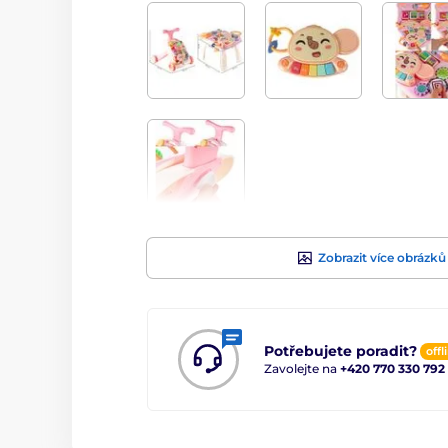
Zobrazit více obrázků
Potřebujete poradit?
offl
Zavolejte na
+420 770 330 792