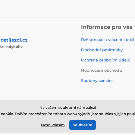
Informace pro vás
detijezdi.cz
Reklamace a vrácení zboží
ište
kdykoliv
Obchodní podmínky
Ochrana osobních údajů
Hodnocení obchodu
Soubory cookies
Na vašem soukromí nám záleží
cookie. Dalším procházením tohoto webu vyjadřujete souhlas s jejich použ
© 2026 www.detijezdi.cz ⦁ E-shop vytvořila
SIMPLIA.cz
Nesouhlasím
Souhlasím