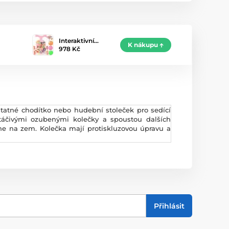
Interaktivní…
K nákupu
978 Kč
statné chodítko nebo hudební stoleček pro sedící
táčivými ozubenými kolečky a spoustou dalších
ne na zem. Kolečka mají protiskluzovou úpravu a
Přihlásit