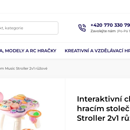
+420 770 330 79
t, kategorie
Zavolejte nám
(Po-Pá 1
A, MODELY A RC HRAČKY
KREATIVNÍ A VZDĚLÁVACÍ H
em Music Stroller 2v1 růžové
Interaktivní 
hracím stole
Stroller 2v1 r