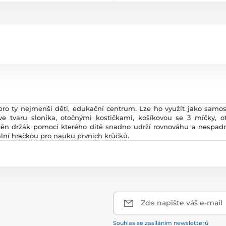
 pro ty nejmenší děti, edukační centrum. Lze ho využít jako samo
e tvaru sloníka, otočnými kostičkami, košíkovou se 3 míčky, o
stěn držák pomocí kterého dítě snadno udrží rovnováhu a nespad
ální hračkou pro nauku prvních krůčků.
Zde napište váš e-mail
Souhlas se zasíláním newsletterů