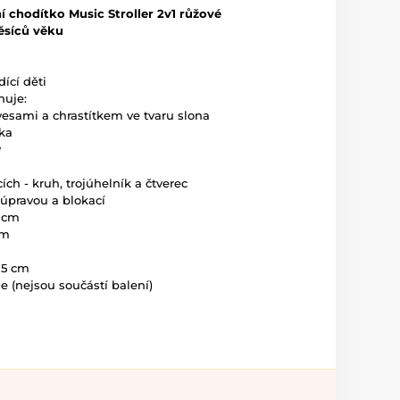
í chodítko Music Stroller 2v1 růžové
ěsíců věku
ící děti
huje:
vesami a chrastítkem ve tvaru slona
ka
y
ích - kruh, trojúhelník a čtverec
 úpravou a blokací
2 cm
cm
15 cm
e (nejsou součástí balení)