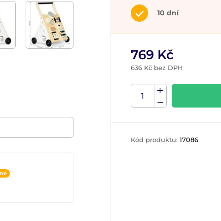
10 dní
769 Kč
636 Kč bez DPH
Kód produktu:
17086
ine