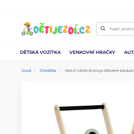
Např. produk
DĚTSKÁ VOZÍTKA
VENKOVNÍ HRAČKY
AUT
Úvod
Chodítka
MALÁ VADA Ecotoys dřevěné edukační