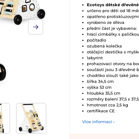
Ecotoys dětské dřevěné
určeno pro děti od 18 mě
opatřeno protiskluzovým
vyrobeno ze dřeva
přední část je vybavena:
hrací cimbálky s paličko
počítadlo
ozubená kolečka
otáčející destička s myš
labyrint
prohazovací otvory na bo
součástí jsou 3 dřevěné 
chodítko slouží také jako
šířka 34,5 cm
výška 53 cm
hloubka 35,5 cm
rozměry balení 37,5 x 37,5
hmotnost cca 2,5 kg
certifikace CE
Více informací ›