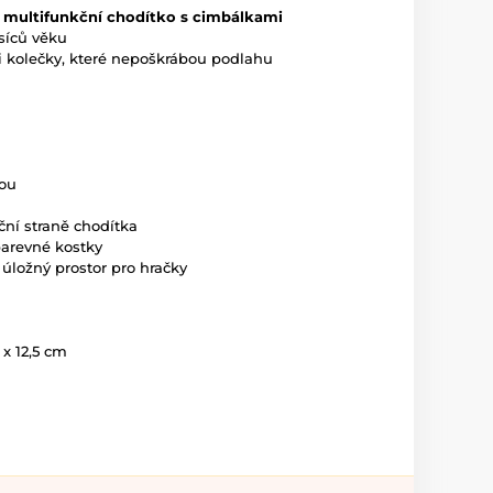
 multifunkční chodítko s cimbálkami
síců věku
i kolečky, které nepoškrábou podlahu
u
kou
ční straně chodítka
barevné kostky
 úložný prostor pro hračky
 x 12,5 cm