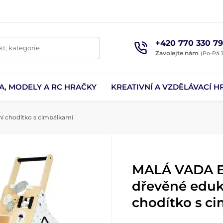
+420 770 330 79
t, kategorie
Zavolejte nám
(Po-Pá 1
A, MODELY A RC HRAČKY
KREATIVNÍ A VZDĚLÁVACÍ H
 chodítko s cimbálkami
MALÁ VADA E
dřevěné eduk
chodítko s c