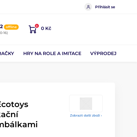
Přihlásit se
2
0
offline
0 Kč
0-16)
RAČKY
HRY NA ROLE A IMITACE
VÝPRODEJ
cotoys
ační
Zobrazit další zboží ›
imbálkami