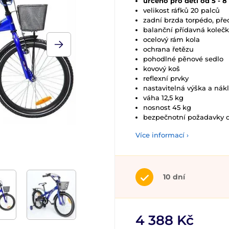
určeno pro děti od 5 - 8
velikost ráfků 20 palců
zadní brzda torpédo, před
balanční přídavná koleč
ocelový rám kola
ochrana řetězu
pohodlné pěnové sedlo
kovový koš
reflexní prvky
nastavitelná výška a nákl
váha 12,5 kg
nosnost 45 kg
bezpečnotní požadavky 
Více informací ›
10 dní
4 388 Kč