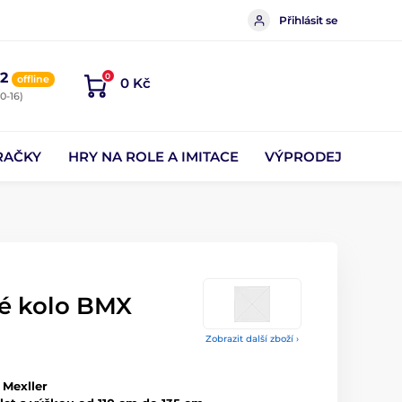
Přihlásit se
2
0
offline
0 Kč
0-16)
RAČKY
HRY NA ROLE A IMITACE
VÝPRODEJ
ké kolo BMX
Zobrazit další zboží ›
 Mexller