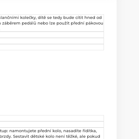
alančními kolečky, dítě se tedy bude cítit hned od
ým záběrem pedálů nebo lze použít přední pákovou
.
stup: namontujete
přední kolo, nasadíte řídítka,
brzdy. Sestavit dětské kolo není těžké, ale pokud