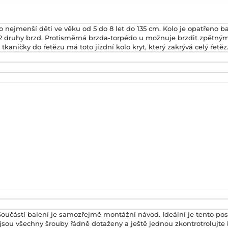
ro nejmenší děti ve věku od 5 do 8 let do 135 cm. Kolo je opatřeno b
no 2 druhy brzd. Protisměrná brzda-torpédo u možnuje brzdit zpětn
ničky do řetězu má toto jízdní kolo kryt, který zakrývá celý řetěz
Součástí balení je samozřejmě montážní návod. Ideální je tento po
 jsou všechny šrouby řádně dotaženy a ještě jednou zkontrotrolujte 