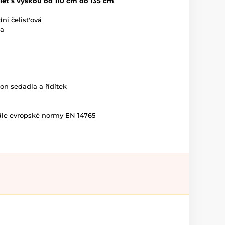
 let s výškou od 110 cm do 135 cm
ní čelist'ová
ka
on sedadla a řídítek
dle evropské normy EN 14765