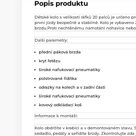
Popis produktu
Dětské kolo s velikostí ráfků 20 palců je určeno p
první jízdy bezpečně a stabilně. Kolo je vybave
brzdu.Proti nechtěnému namotání nohavice nebo tka
Další parametry:
přední páková brzda
kryt řetězu
široké nafukovací pneumatiky
polstrované řidítka
odrazky na kolech a v zadní části
široké nafukovací pneumatiky
kovový odkládací koš
Informace k montáži:
Kolo obdržíte v krabici a v demontovaném stavu. 
sedadlo, pedály a seřídíte brzdy. Zkontrolujte zda