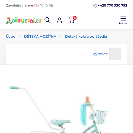
+420 770 330 792
Zavolejte nám
(Po-Pá 10-16)
0
Menu
Úvod
DĚTSKÁ VOZÍTKA
Dětská kola a odrážedla
Výrobce