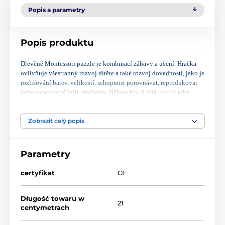
Popis a parametry
Popis produktu
Dřevěné Montessori puzzle je kombinací zábavy a učení. Hračka
ovlivňuje všestranný rozvoj dítěte a také rozvoj dovedností, jako je
rozlišování barev, velikostí, schopnost porovnávat, reprodukovat
nebo samostatně řešit problémy. Během hry si dítě rozvíjí také
jemnou motoriku a prostorovou představivost.
Dřevěné kostky byly natřeny barevnou a bezpečnou barvou, díky
Zobrazit celý popis
čemuž vypadají pro dítě atraktivně a povzbuzují ho ke hře.
Sada obsahuje:
Parametry
- 24 dřevěných kostek různých barev a velikostí,
- 20 oboustranných kartiček s úkoly.
certyfikat
CE
Na oboustranných kartách najdeme úkoly různých úrovní
obtížnosti. Jsou označeny tečkami (od 1 do 4), takže je lze snadno
Długość towaru w
přizpůsobit věku a dovednostem dítěte, a postupně tak zvyšovat
21
centymetrach
jejich obtížnost.