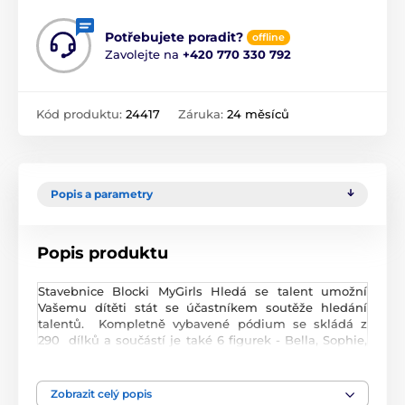
Potřebujete poradit?
offline
Zavolejte na
+420 770 330 792
Kód produktu:
24417
Záruka:
24 měsíců
Popis a parametry
Popis produktu
Stavebnice Blocki MyGirls Hledá se talent umožní
Vašemu dítěti stát se účastníkem soutěže hledání
talentů. Kompletně vybavené pódium se skládá z
290 dílků a součástí je také 6 figurek - Bella, Sophie,
Tiny, Kim, Tony a Johny. Stavebnice zaručí dětem
mnoho hodin zábavy, pomůže jim rozvíjet kreativitu,
manuální dovednosti a zlepšuje logické myšlení.
Zobrazit celý popis