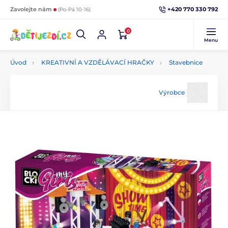
+420 770 330 792
Zavolejte nám
(Po-Pá 10-16)
0
Menu
Úvod
KREATIVNÍ A VZDĚLÁVACÍ HRAČKY
Stavebnice
Výrobce