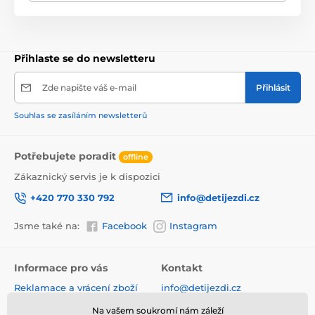
Stavebnice je kompatibilní se stavebnicemi ostatních
světových značek jako je Lego, Sluban a další.
Všechny dílky stavebnice se velmi snadno propojují a
jsou vyrobeny z kvalitního plastu.
Přihlaste se do newsletteru
Zde napište váš e-mail
Přihlásit
Produkt je zařazen v kategoriích
Souhlas se zasíláním newsletterů
Stavebnice
PRO DĚTI OD 6 LET
Potřebujete poradit
offline
VÝPRODEJ
Zákaznický servis je k dispozici
+420 770 330 792
info@detijezdi.cz
Jsme také na:
Facebook
Instagram
Informace pro vás
Kontakt
Reklamace a vrácení zboží
info@detijezdi.cz
Obchodní podmínky
770 330 792 (Po-Pá 10-16 hod)
Na vašem soukromí nám záleží