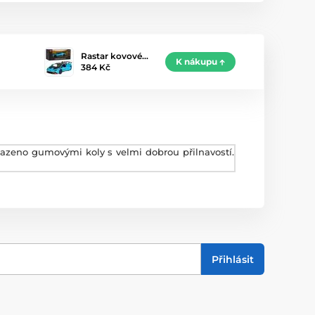
Rastar kovové…
K nákupu
384 Kč
azeno gumovými koly s velmi dobrou přilnavostí.
Přihlásit