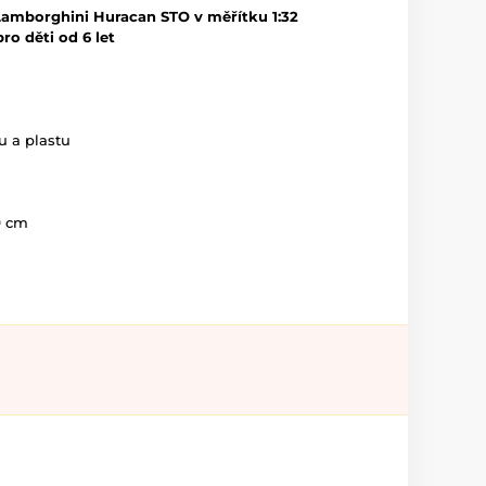
Lamborghini Huracan STO v měřítku 1:32
o děti od 6 let
u a plastu
9 cm