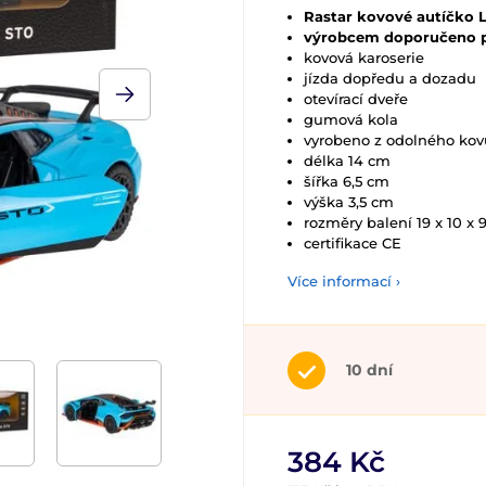
Rastar kovové autíčko 
výrobcem doporučeno pr
kovová karoserie
jízda dopředu a dozadu
otevírací dveře
gumová kola
vyrobeno z odolného kov
délka 14 cm
šířka 6,5 cm
výška 3,5 cm
rozměry balení 19 x 10 x 
certifikace CE
Více informací ›
10 dní
384 Kč