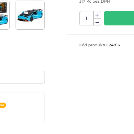
317 Kč bez DPH
Kód produktu:
24816
ine