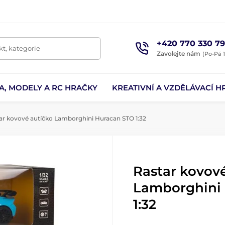
+420 770 330 79
t, kategorie
Zavolejte nám
(Po-Pá 1
A, MODELY A RC HRAČKY
KREATIVNÍ A VZDĚLÁVACÍ H
ar kovové autíčko Lamborghini Huracan STO 1:32
Rastar kovov
Lamborghini
1:32