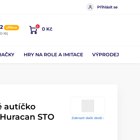
Přihlásit se
2
0
offline
0 Kč
0-16)
RAČKY
HRY NA ROLE A IMITACE
VÝPRODEJ
é autíčko
 Huracan STO
Zobrazit další zboží ›