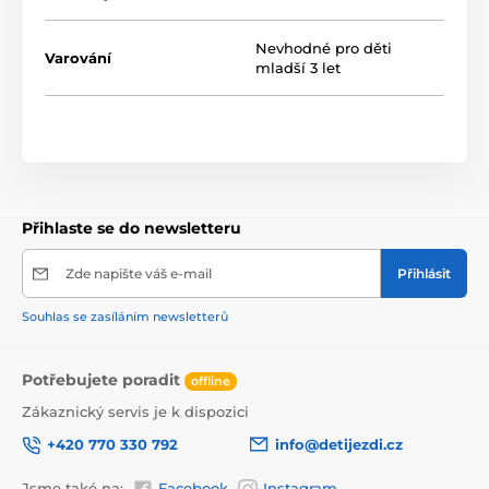
Obsah sady:
Nevhodné pro děti
Varování
1 x Náklaďák
mladší 3 let
6x sportovní vůz
Rozměry prvků sady:
Kamion: 37,5 cm x 12 cm x 7 cm
Sportovní auta: 8 cm x 3,5 cm x 2 cm
Přihlaste se do newsletteru
Velikost balení:
39 cm x 14,5 cm x 8,5 cm
Zde napište váš e-mail
Přihlásit
Vozidlo je určeno pro děti
starší 3 let
. Hračka
je
certifikována CE
a splňuje
normu EN
Souhlas se zasíláním newsletterů
71
. Autobus je zabalen v krabici s vitrínou, která se
skvěle hodí jako dárek pro dítě.
Potřebujete poradit
offline
Zákaznický servis je k dispozici
+420 770 330 792
info@detijezdi.cz
Jsme také na:
Facebook
Instagram