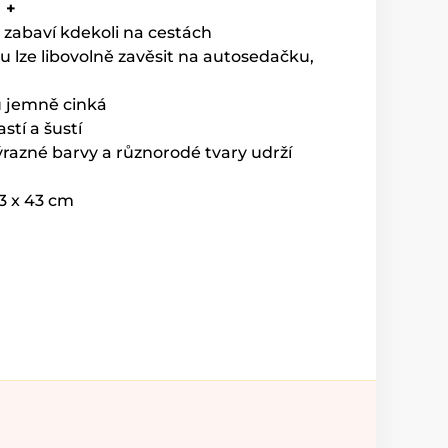
 +
ě zabaví kdekoli na cestách
u lze libovolně zavěsit na autosedačku,
u jemně cinká
stí a šustí
razné barvy a různorodé tvary udrží
13 x 43 cm