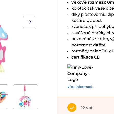
věkové rozmezí: 0m
kolotoč tak vaše dít
díky plastovému klip
kočárek, apod.
zvoneček při pohyb
zavěšené hračky chra
bezpečné zrcátko, vý
pozornost dítěte
rozměry balení 10 x 
certifikace CE
Více informací ›
10 dní