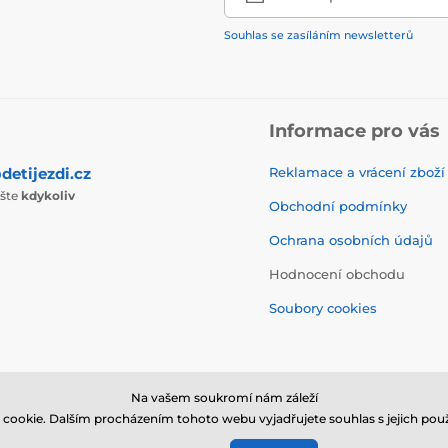
Souhlas se zasíláním newsletterů
Informace pro vás
detijezdi.cz
Reklamace a vrácení zboží
ište
kdykoliv
Obchodní podmínky
Ochrana osobních údajů
Hodnocení obchodu
Soubory cookies
Na vašem soukromí nám záleží
cookie. Dalším procházením tohoto webu vyjadřujete souhlas s jejich použ
© 2026 www.detijezdi.cz ⦁ E-shop vytvořila
SIMPLIA.cz