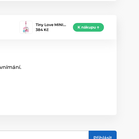
Tiny Love MINI…
K nákupu
384 Kč
 vnímání.
Přihlásit