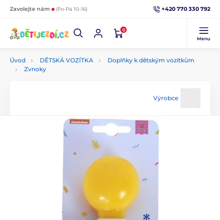
+420 770 330 792
Zavolejte nám
(Po-Pá 10-16)
0
Menu
Úvod
DĚTSKÁ VOZÍTKA
Doplňky k dětským vozítkům
Zvnoky
Výrobce