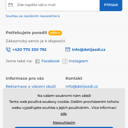
Zde napište váš e-mail
Přihlásit
Souhlas se zasíláním newsletterů
Potřebujete poradit
offline
Zákaznický servis je k dispozici
+420 770 330 792
info@detijezdi.cz
Jsme také na:
Facebook
Instagram
Informace pro vás
Kontakt
Reklamace a vrácení zboží
info@detijezdi.cz
Obchodní podmínky
770 330 792 (Po-Pá 10-16 hod)
Na vašem soukromí nám záleží
Ochrana osobních údajů
Tento web používá soubory cookie. Dalším procházením tohoto
Instagram detijezdi.cz/
Hodnocení obchodu
webu vyjadřujete souhlas s jejich používáním.. Více informací
Soubory cookies
zde
.
Nesouhlasím