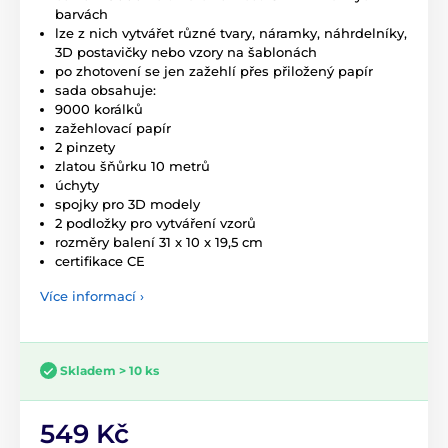
barvách
lze z nich vytvářet různé tvary, náramky, náhrdelníky,
3D postavičky nebo vzory na šablonách
po zhotovení se jen zažehlí přes přiložený papír
sada obsahuje:
9000 korálků
zažehlovací papír
2 pinzety
zlatou šňůrku 10 metrů
úchyty
spojky pro 3D modely
2 podložky pro vytváření vzorů
rozměry balení 31 x 10 x 19,5 cm
certifikace CE
Více informací ›
Skladem > 10 ks
549 Kč