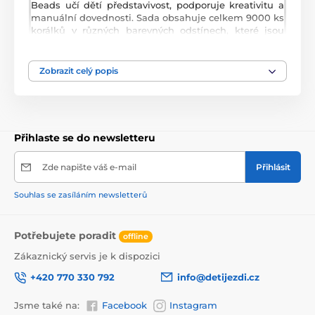
Beads učí dětí představivost, podporuje kreativitu a
manuální dovednosti. Sada obsahuje celkem 9000 ks
korálků v různých barevných odstínech, které jsou
uloženy v 18 kelímcích. Lze z nich vytvářet různé
vzory, tvary, náramky, 3D postavičky a náhrdelníky,
které se potom zažehlí přes přiložený žehlící papír.
Zobrazit celý popis
Hračka je určena pro děti od 6 let věku.
Přihlaste se do newsletteru
Zde napište váš e-mail
Přihlásit
Souhlas se zasíláním newsletterů
Potřebujete poradit
offline
Zákaznický servis je k dispozici
+420 770 330 792
info@detijezdi.cz
Jsme také na:
Facebook
Instagram