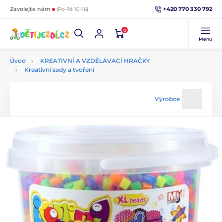
+420 770 330 792
Zavolejte nám
(Po-Pá 10-16)
0
Menu
Úvod
KREATIVNÍ A VZDĚLÁVACÍ HRAČKY
Kreativní sady a tvoření
Výrobce