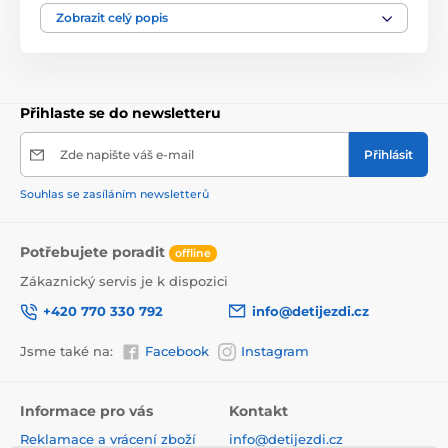
různé vzory, tvary, náramky a náhrdelníky, které se
potom zažehlí přes žehlící papír. Vše je uloženo v
Zobrazit celý popis
praktickém plastovém kyblíčku s horním úchytem.
Hračka je určena pro děti od 6 let věku.
Přihlaste se do newsletteru
Zde napište váš e-mail
Přihlásit
Souhlas se zasíláním newsletterů
Potřebujete poradit
offline
Zákaznický servis je k dispozici
+420 770 330 792
info@detijezdi.cz
Jsme také na:
Facebook
Instagram
Informace pro vás
Kontakt
Reklamace a vrácení zboží
info@detijezdi.cz