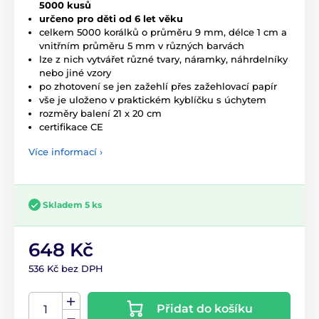
5000 kusů
určeno pro děti od 6 let věku
celkem 5000 korálků o průměru 9 mm, délce 1 cm a
vnitřním průměru 5 mm v různých barvách
lze z nich vytvářet různé tvary, náramky, náhrdelníky
nebo jiné vzory
po zhotovení se jen zažehlí přes zažehlovací papír
vše je uloženo v praktickém kyblíčku s úchytem
rozměry balení 21 x 20 cm
certifikace CE
Více informací ›
Skladem 5 ks
648 Kč
536 Kč bez DPH
Přidat do košíku