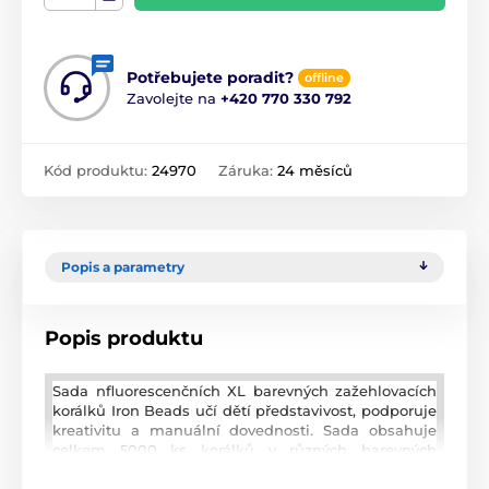
Potřebujete poradit?
offline
Zavolejte na
+420 770 330 792
Kód produktu:
24970
Záruka:
24 měsíců
Popis a parametry
Popis produktu
Sada nfluorescenčních XL barevných zažehlovacích
korálků Iron Beads učí dětí představivost, podporuje
kreativitu a manuální dovednosti. Sada obsahuje
celkem 5000 ks korálků v různých barevných
odstínech o průměru 0,9 cm. Lze z nich vytvářet