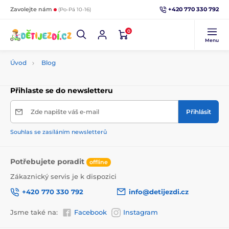
+420 770 330 792
Zavolejte nám
(Po-Pá 10-16)
0
Menu
Úvod
Blog
Přihlaste se do newsletteru
Zde napište váš e-mail
Přihlásit
Souhlas se zasíláním newsletterů
Potřebujete poradit
offline
Zákaznický servis je k dispozici
+420 770 330 792
info@detijezdi.cz
Jsme také na:
Facebook
Instagram