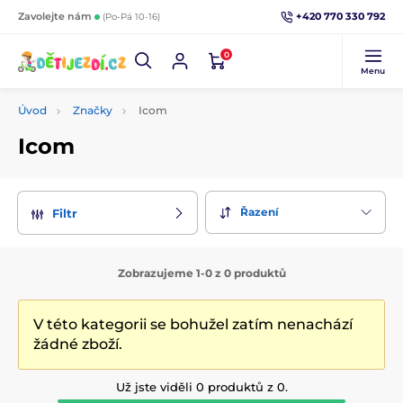
+420 770 330 792
Zavolejte nám
(Po-Pá 10-16)
0
Menu
Úvod
Značky
Icom
Icom
Řazení
Filtr
Zobrazujeme 1-0 z 0 produktů
V této kategorii se bohužel zatím nenachází
žádné zboží.
Už jste viděli 0 produktů z 0.