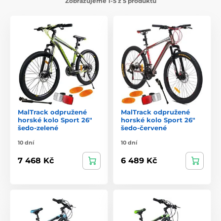
Zobrazujeme 1-5 z 5 produktů
MalTrack odpružené
MalTrack odpružené
horské kolo Sport 26"
horské kolo Sport 26"
šedo-zelené
šedo-červené
10 dní
10 dní
7 468 Kč
6 489 Kč