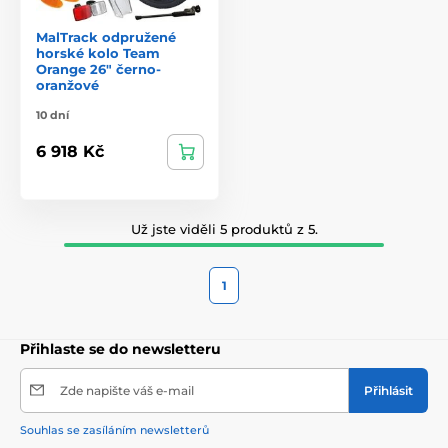
MalTrack odpružené
horské kolo Team
Orange 26" černo-
oranžové
10 dní
6 918 Kč
Už jste viděli 5 produktů z 5.
1
Přihlaste se do newsletteru
Zde napište váš e-mail
Přihlásit
Souhlas se zasíláním newsletterů