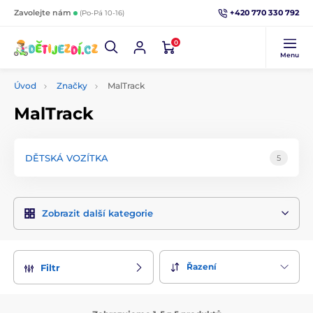
+420 770 330 792
Zavolejte nám
(Po-Pá 10-16)
0
Menu
Úvod
Značky
MalTrack
MalTrack
DĚTSKÁ VOZÍTKA
5
Zobrazit další kategorie
Řazení
Filtr