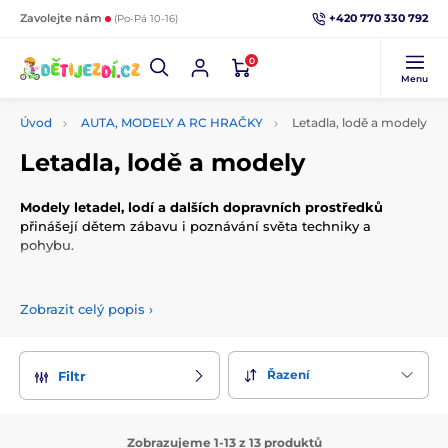
+420 770 330 792
Zavolejte nám
(Po-Pá 10-16)
0
Menu
Úvod
AUTA, MODELY A RC HRAČKY
Letadla, lodě a modely
Letadla, lodě a modely
Modely letadel, lodí a dalších dopravních prostředků
přinášejí dětem zábavu i poznávání světa techniky a
pohybu.
Zobrazit celý popis
›
Modely letadel, lodí a dalších dopravních prostředků
jsou
ideální pro děti, které rády objevují svět pohybu a techniky.
Tyto hračky podporují představivost a rozvíjejí zájem o
Řazení
Filtr
fungování věcí kolem nás.
Vyberte si z široké nabídky modelů, které přinášejí zábavu
doma i venku a pomáhají dětem rozvíjet kreativní myšlení.
Zobrazujeme 1-13 z 13 produktů