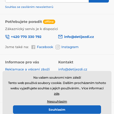
Souhlas se zasíláním newsletterů
Potřebujete poradit
offline
Zákaznický servis je k dispozici
+420 770 330 792
info@detijezdi.cz
Jsme také na:
Facebook
Instagram
Informace pro vás
Kontakt
Reklamace a vrácení zboží
info@detijezdi.cz
Obchodní podmínky
770 330 792 (Po-Pá 10-16 hod)
Na vašem soukromí nám záleží
Ochrana osobních údajů
Tento web používá soubory cookie. Dalším procházením tohoto
Instagram detijezdi.cz/
Hodnocení obchodu
webu vyjadřujete souhlas s jejich používáním.. Více informací
Soubory cookies
zde
.
Nesouhlasím
Souhlasím
© 2026 www.detijezdi.cz ⦁ E-shop vytvořila
SIMPLIA.cz