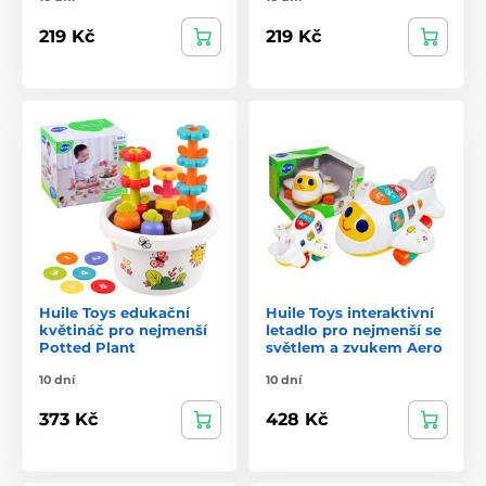
219 Kč
219 Kč
Huile Toys edukační
Huile Toys interaktivní
květináč pro nejmenší
letadlo pro nejmenší se
Potted Plant
světlem a zvukem Aero
10 dní
10 dní
373 Kč
428 Kč