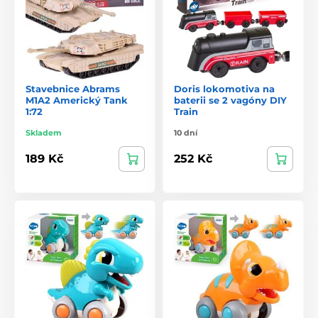
Stavebnice Abrams
Doris lokomotiva na
M1A2 Americký Tank
baterii se 2 vagóny DIY
1:72
Train
Skladem
10 dní
189 Kč
252 Kč