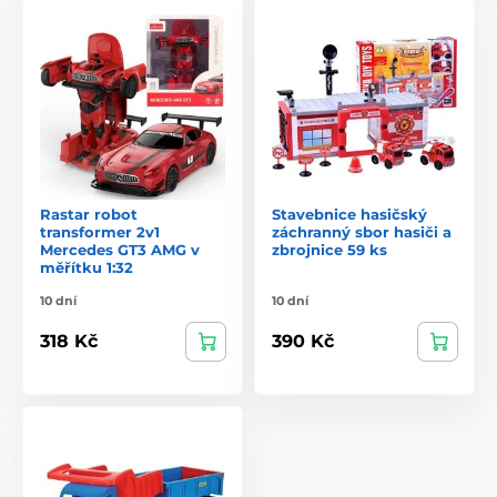
Rastar robot
Stavebnice hasičský
transformer 2v1
záchranný sbor hasiči a
Mercedes GT3 AMG v
zbrojnice 59 ks
měřítku 1:32
10 dní
10 dní
318 Kč
390 Kč