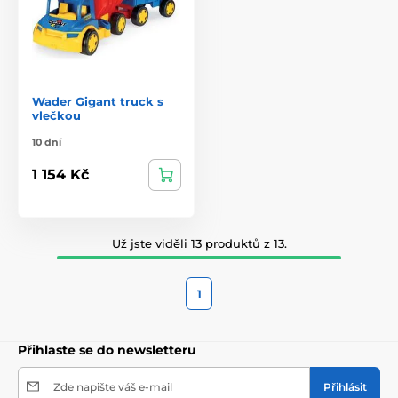
Wader Gigant truck s
vlečkou
10 dní
1 154 Kč
Už jste viděli 13 produktů z 13.
1
Přihlaste se do newsletteru
Zde napište váš e-mail
Přihlásit