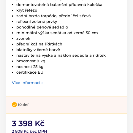
demontovatelná balanční přídavná kolečka
kryt řetězu
zadní brzda torpédo, přední čelist'ová
reflexní zelené prvky
pohodlné pěnové sedadlo
minimální výška sedátka od země 50 cm
zvonek
přední koš na řídítkách
blatníky v černé barvě
nastavitelná výška a náklon sedadla a řídítek
hmotnost 9 kg
nosnost 25 kg
certifikace EU
Více informací ›
10 dní
3 398 Kč
2 808 Kč bez DPH