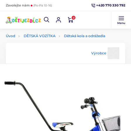
+420 770 330 792
Zavolejte nám
(Po-Pá 10-16)
0
Menu
Úvod
DĚTSKÁ VOZÍTKA
Dětská kola a odrážedla
Výrobce