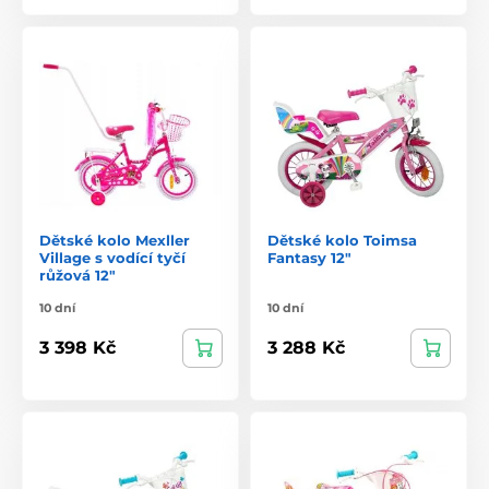
Dětské kolo Mexller
Dětské kolo Toimsa
Village s vodící tyčí
Fantasy 12"
růžová 12"
10 dní
10 dní
3 398 Kč
3 288 Kč