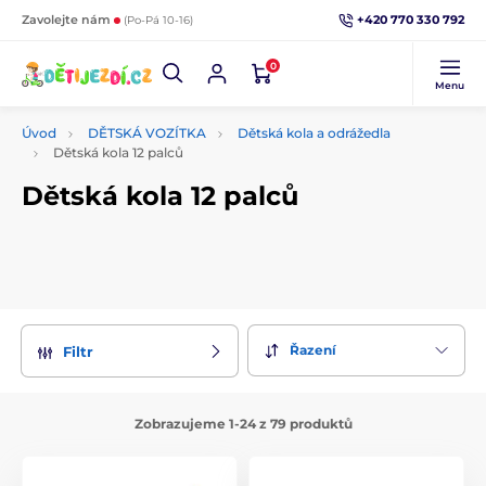
+420 770 330 792
Zavolejte nám
(Po-Pá 10-16)
0
Menu
Úvod
DĚTSKÁ VOZÍTKA
Dětská kola a odrážedla
Dětská kola 12 palců
Dětská kola 12 palců
Řazení
Filtr
Zobrazujeme 1-24 z 79 produktů