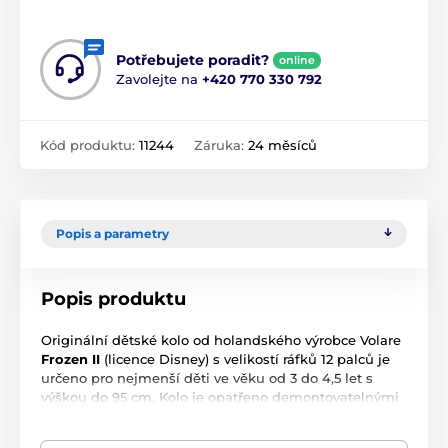
Potřebujete poradit?
online
Zavolejte na
+420 770 330 792
Kód produktu:
11244
Záruka:
24 měsíců
Popis a parametry
Popis produktu
Originální dětské kolo od holandského výrobce Volare
Frozen II
(licence Disney) s velikostí ráfků 12 palců je
určeno pro nejmenší děti ve věku od 3 do 4,5 let s
výškou do 95 cm. Kolo je opatřeno demontovatelnými
balančními kolečky, dítě se tedy bude cítit hned od
první jízdy bezpečně a stabilně. Kolo je vybaveno 2