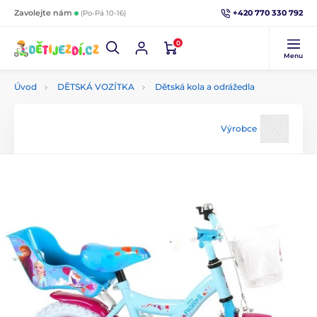
+420 770 330 792
Zavolejte nám
(Po-Pá 10-16)
0
Menu
Úvod
DĚTSKÁ VOZÍTKA
Dětská kola a odrážedla
Výrobce