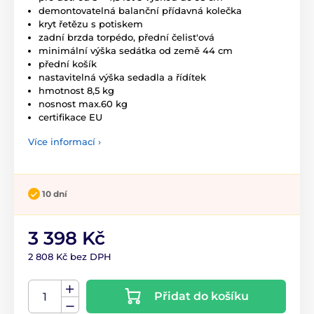
demontovatelná balanční přídavná kolečka
kryt řetězu s potiskem
zadní brzda torpédo, přední čelist'ová
minimální výška sedátka od země 44 cm
přední košík
nastavitelná výška sedadla a řídítek
hmotnost 8,5 kg
nosnost max.60 kg
certifikace EU
Více informací ›
10 dní
3 398 Kč
2 808 Kč bez DPH
Přidat do košíku