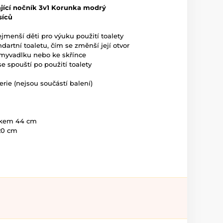
ající nočník 3v1 Korunka modrý
síců
jmenší děti pro výuku použití toalety
ndartní toaletu, čím se změnší její otvor
 umyvadlku nebo ke skřínce
se spouští po použití toalety
rie (nejsou součástí balení)
nkem 44 cm
 20 cm