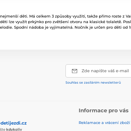
y nejmenší děti. Má celkem 3 způsoby využití, takže přímo roste z V
děti lze využít prkýnko pro zvětšení otvoru na klasické tolaletě. Po
melodie. Spodní nádoba je vyjímatelná. Nočník je určen pro děti od 
Zde napište váš e-mail
Souhlas se zasíláním newsletterů
Informace pro vás
detijezdi.cz
Reklamace a vrácení zboží
ište
kdykoliv