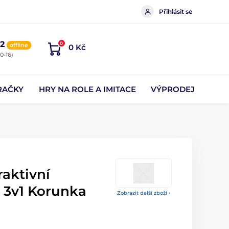
Přihlásit se
2
0
offline
0 Kč
0-16)
RAČKY
HRY NA ROLE A IMITACE
VÝPRODEJ
aktivní
k 3v1 Korunka
Zobrazit další zboží ›