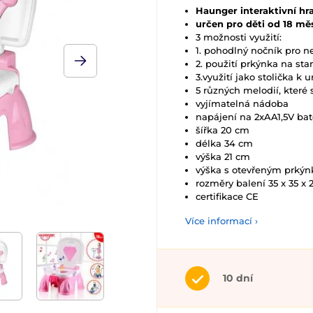
Haunger interaktivní hr
určen pro děti od 18 mě
3 možnosti využití:
1. pohodlný nočník pro ne
2. použití prkýnka na sta
3.využití jako stolička k
5 různých melodií, které 
vyjímatelná nádoba
napájení na 2xAA1,5V bate
šířka 20 cm
délka 34 cm
výška 21 cm
výška s otevřeným prký
rozměry balení 35 x 35 x
certifikace CE
Více informací ›
10 dní