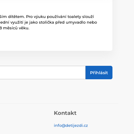
aším dítětem. Pro výuku používání toalety slouží
slední využití je jako stolička před umyvadlo nebo
18 měsíců věku.
Přihlásit
Kontakt
info@detijezdi.cz