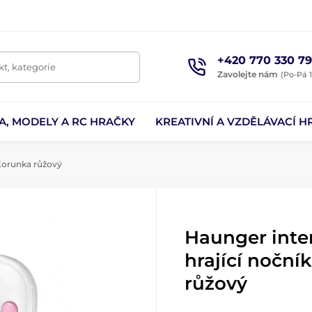
+420 770 330 79
t, kategorie
Zavolejte nám
(Po-Pá 1
A, MODELY A RC HRAČKY
KREATIVNÍ A VZDĚLÁVACÍ H
 Korunka růžový
Haunger inter
hrající noční
růžový