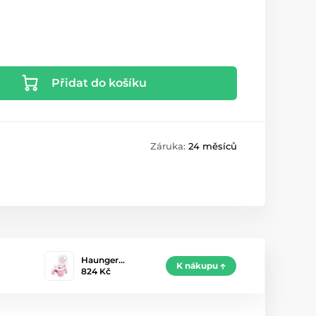
Přidat do košíku
Záruka:
24 měsíců
Haunger…
K nákupu
824 Kč