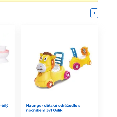
1
-bílý
Haunger dětské odrážedlo s
nočníkem 3v1 Oslík