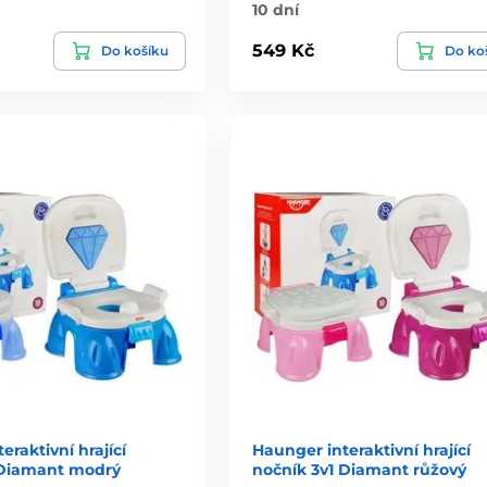
10 dní
549 Kč
Do košíku
Do ko
eraktivní hrající
Haunger interaktivní hrající
 Diamant modrý
nočník 3v1 Diamant růžový