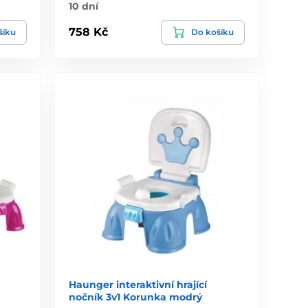
10 dní
758 Kč
šíku
Do košíku
Haunger interaktivní hrající
nočník 3v1 Korunka modrý