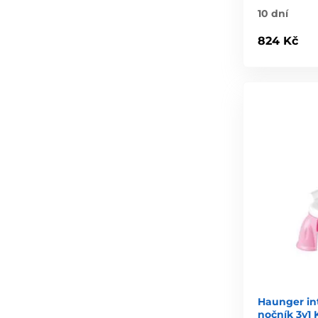
10 dní
824 Kč
Haunger int
nočník 3v1