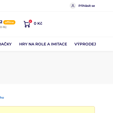
Přihlásit se
2
0
offline
0 Kč
0-16)
RAČKY
HRY NA ROLE A IMITACE
VÝPRODEJ
ího