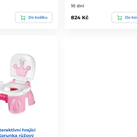
10 dní
824 Kč
Do košíku
Do ko
eraktivní hrající
 Korunka růžový