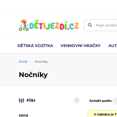
Např. produk
DĚTSKÁ VOZÍTKA
VENKOVNÍ HRAČKY
AUT
Úvod
Nočníky
Nočníky
Filtr
7
Seřadit podle:
V nabídce je 
cena