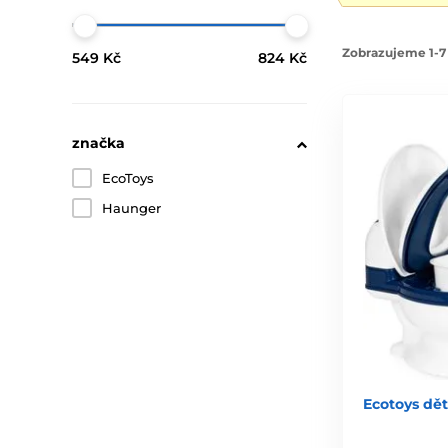
Zobrazujeme 1-7 
549 Kč
824 Kč
značka
EcoToys
Haunger
Ecotoys dět