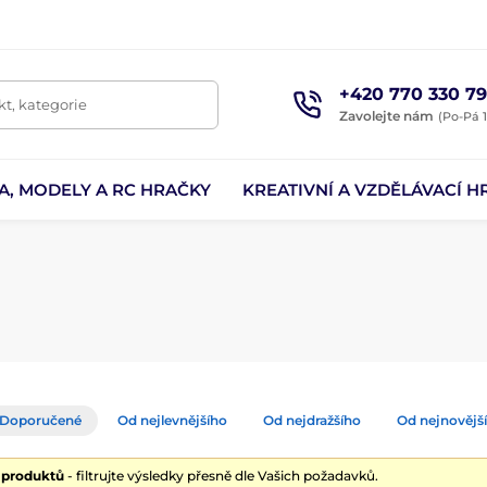
+420 770 330 79
t, kategorie
Zavolejte nám
(Po-Pá 1
A, MODELY A RC HRAČKY
KREATIVNÍ A VZDĚLÁVACÍ H
Doporučené
Od nejlevnějšího
Od nejdražšího
Od nejnovějš
7 produktů
- filtrujte výsledky přesně dle Vašich požadavků.