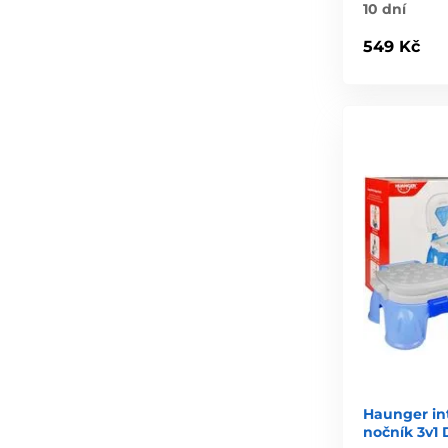
10 dní
549 Kč
Haunger int
nočník 3v1